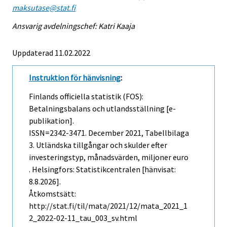
maksutase@stat.fi
Ansvarig avdelningschef: Katri Kaaja
Uppdaterad 11.02.2022
Instruktion för hänvisning
:
Finlands officiella statistik (FOS):
Betalningsbalans och utlandsställning [e-
publikation].
ISSN=2342-3471.
December
2021, Tabellbilaga
3. Utländska tillgångar och skulder efter
investeringstyp, månadsvärden, miljoner euro
. Helsingfors: Statistikcentralen [hänvisat:
8.8.2026].
Åtkomstsätt:
http://stat.fi/til/mata/2021/12/mata_2021_1
2_2022-02-11_tau_003_sv.html