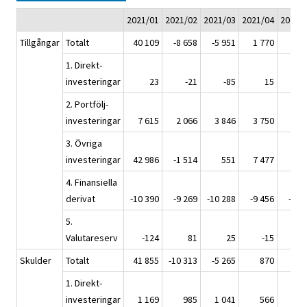
2021/01
2021/02
2021/03
2021/04
2021/
Tillgångar
Totalt
40 109
-8 658
-5 951
1 770
2 1
1. Direkt-
investeringar
23
-21
-85
15
2. Portfölj-
investeringar
7 615
2 066
3 846
3 750
2 7
3. Övriga
investeringar
42 986
-1 514
551
7 477
8 8
4. Finansiella
derivat
-10 390
-9 269
-10 288
-9 456
-9 5
5.
Valutareserv
-124
81
25
-15
Skulder
Totalt
41 855
-10 313
-5 265
870
1 8
1. Direkt-
investeringar
1 169
985
1 041
566
2