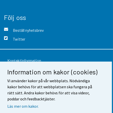
Följ oss
Beställ nyhetsbrev
Twitter
Kontaktinformation
Information om kakor (cookies)
Respons
Vi använder kakor på vår webbplats. Nödvändiga
Användarvillkor
kakor behövs för att webbplatsen ska fungera på
Dataskydd
rätt sätt. Andra kakor behövs för att visa videor,
poddar och feedbacktjäster.
Tillgänglighet
Läs mer om kakor.
Information om webbplatsen