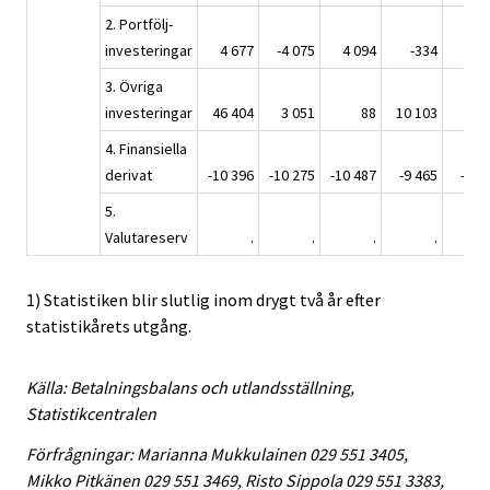
2. Portfölj-
investeringar
4 677
-4 075
4 094
-334
5 3
3. Övriga
investeringar
46 404
3 051
88
10 103
5 7
4. Finansiella
derivat
-10 396
-10 275
-10 487
-9 465
-9 4
5.
Valutareserv
.
.
.
.
1) Statistiken blir slutlig inom drygt två år efter
statistikårets utgång.
Källa: Betalningsbalans och utlandsställning,
Statistikcentralen
Förfrågningar: Marianna Mukkulainen 029 551 3405,
Mikko Pitkänen 029 551 3469, Risto Sippola 029 551 3383,