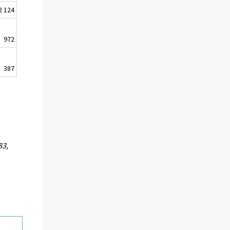
2 124
972
387
.
83,