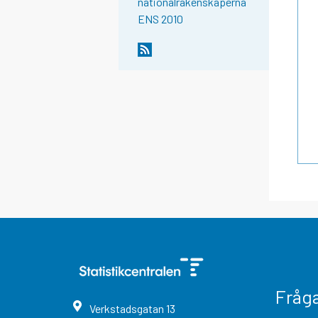
nationalräkenskaperna
ENS 2010
Fråg
Verkstadsgatan
13