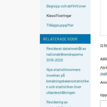
Begrepp och definitioner
Klassificeringar
Tilläggsuppgifter
RELATERADE SIDOR
1) S
Reviderat datainnehåll av
nationalräkenskaperna
Käll
2019-2020
Förf
Nya statistiknormers
mak
inverkan på
betalningsbalansstatistike
Ansv
n och statistiken över
utlandsställningen
Upp
Revidering av