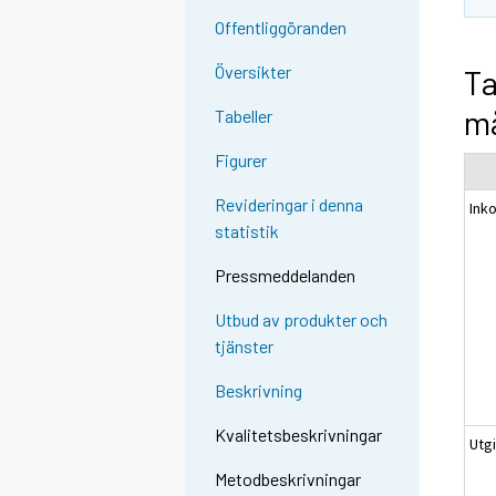
Offentliggöranden
Översikter
Ta
må
Tabeller
Figurer
Revideringar i denna
Ink
statistik
Pressmeddelanden
Utbud av produkter och
tjänster
Beskrivning
Kvalitetsbeskrivningar
Utgi
Metodbeskrivningar