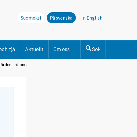
Suomeksi
På svenska
In English
och tjä
Aktuellt
Om oss
Sök
ärden, miljoner