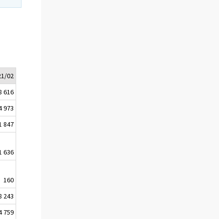
21/02
8 616
4 973
1 847
1 636
160
8 243
4 759