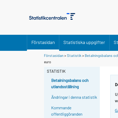
Förstasidan
Statistiska uppgifter
St
Förstasidan
>
Statistik
>
Betalningsbalans och
euro
STATISTIK
Betalningsbalans och
D
utlandsställning
U
Ändringar i denna statistik
w
Kommande
G
offentliggöranden