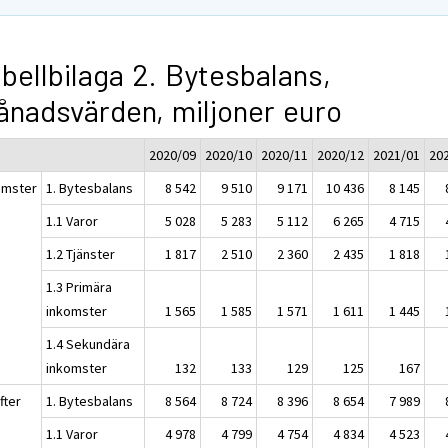
bellbilaga 2. Bytesbalans,
nadsvärden, miljoner euro
2020/09
2020/10
2020/11
2020/12
2021/01
20
omster
1. Bytesbalans
8 542
9 510
9 171
10 436
8 145
1.1 Varor
5 028
5 283
5 112
6 265
4 715
1.2 Tjänster
1 817
2 510
2 360
2 435
1 818
1.3 Primära
inkomster
1 565
1 585
1 571
1 611
1 445
1.4 Sekundära
inkomster
132
133
129
125
167
fter
1. Bytesbalans
8 564
8 724
8 396
8 654
7 989
1.1 Varor
4 978
4 799
4 754
4 834
4 523