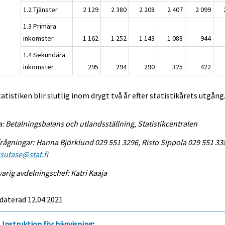
1.2 Tjänster
2 129
2 380
2 208
2 407
2 099
1.3 Primära
inkomster
1 162
1 252
1 143
1 088
944
1.4 Sekundära
inkomster
295
294
290
325
422
tatistiken blir slutlig inom drygt två år efter statistikårets utgång
a: Betalningsbalans och utlandsställning, Statistikcentralen
rågningar: Hanna Björklund 029 551 3296, Risto Sippola 029 551 33
sutase@stat.fi
arig avdelningschef: Katri Kaaja
daterad 12.04.2021
Instruktion för hänvisning
: