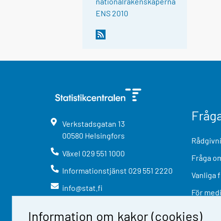
nationalräkenskaperna
ENS 2010
Fråg
Verkstadsgatan
13
00580
Helsingfors
Rådgivni
Växel
029 551 1000
Fråga om
Informationstjänst
029 551 2220
Vanliga 
info@stat.fi
För med
Information om kakor (cookies)