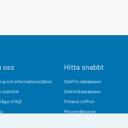
a oss
Hitta snabbt
ng och informationstjänst
StatFin-databasen
 statistik
Statistikdatabaser
frågor (FAQ)
Finland i siffror
ia
Prisomräknaren
Kommande publiceringar