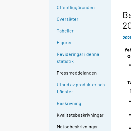
Offentliggöranden
Be
Översikter
2
Tabeller
202
Figurer
fe
Revideringar i denna
O
statistik
Pressmeddelanden
T
Utbud av produkter och
tjänster
Beskrivning
Kvalitetsbeskrivningar
Metodbeskrivningar