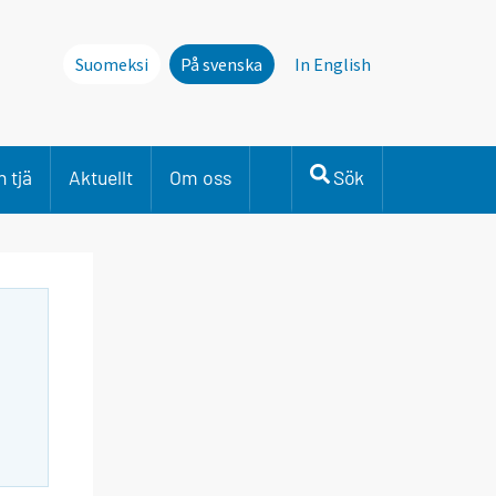
Suomeksi
På svenska
In English
 tjä
Aktuellt
Om oss
Sök