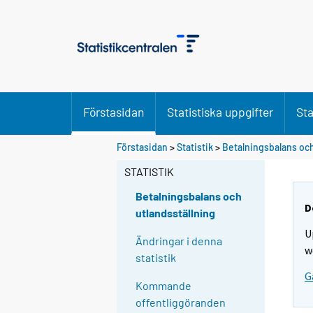
Förstasidan
Statistiska uppgifter
Sta
Förstasidan
>
Statistik
>
Betalningsbalans och
STATISTIK
Betalningsbalans och
D
utlandsställning
U
Ändringar i denna
w
statistik
G
Kommande
offentliggöranden