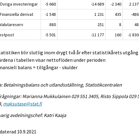
 Övriga investeringar
-5 660
-14 689
-2 340
2 137
 Finansiella derivat
-1 548
1 231
435
-486
 Valutareserv
880
251
8
48
Restpost
-5 501
-11 177
160
-1 830
tatistiken blir slutlig inom drygt två år efter statistikårets utgång
ärdena i tabellen visar nettoflöden under perioden
inansiell balans = tillgångar - skulder
a: Betalningsbalans och utlandsställning, Statistikcentralen
rågningar: Marianna Mukkulainen 029 551 3405, Risto Sippola 029 
3,
maksutase@stat.fi
arig avdelningschef: Katri Kaaja
daterad 10.9.2021