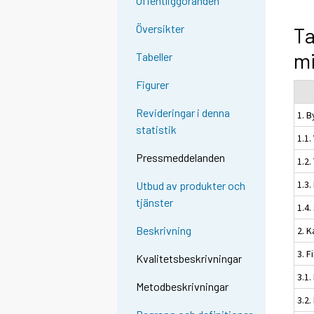
Offentliggöranden
Översikter
Ta
mi
Tabeller
Figurer
Revideringar i denna
1. 
statistik
1.1.
Pressmeddelanden
1.2.
1.3
Utbud av produkter och
tjänster
1.4
Beskrivning
2. K
3. F
Kvalitetsbeskrivningar
3.1.
Metodbeskrivningar
3.2.