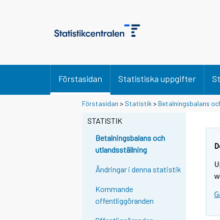
Förstasidan
Statistiska uppgifter
St
Förstasidan
>
Statistik
>
Betalningsbalans och
STATISTIK
Betalningsbalans och
D
utlandsställning
U
Ändringar i denna statistik
w
Kommande
G
offentliggöranden