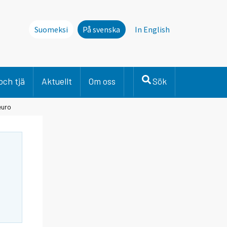
Suomeksi
På svenska
In English
och tjä
Aktuellt
Om oss
Sök
euro