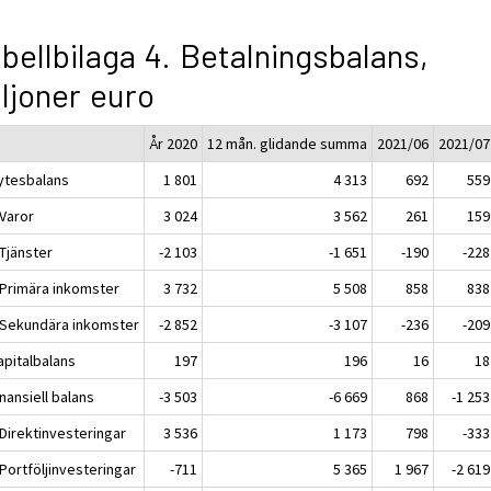
bellbilaga 4. Betalningsbalans,
ljoner euro
År 2020
12 mån. glidande summa
2021/06
2021/07
Bytesbalans
1 801
4 313
692
559
 Varor
3 024
3 562
261
159
 Tjänster
-2 103
-1 651
-190
-228
. Primära inkomster
3 732
5 508
858
838
. Sekundära inkomster
-2 852
-3 107
-236
-209
apitalbalans
197
196
16
18
inansiell balans
-3 503
-6 669
868
-1 253
 Direktinvesteringar
3 536
1 173
798
-333
 Portföljinvesteringar
-711
5 365
1 967
-2 619