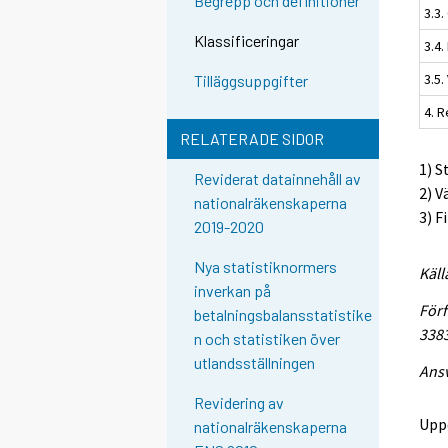
Begrepp och definitioner
3.3.
Klassificeringar
3.4.
3.5.
Tilläggsuppgifter
4. 
RELATERADE SIDOR
1) S
Reviderat datainnehåll av
2) V
nationalräkenskaperna
3) F
2019-2020
Nya statistiknormers
Käll
inverkan på
Förf
betalningsbalansstatistike
338
n och statistiken över
utlandsställningen
Ansv
Revidering av
Upp
nationalräkenskaperna