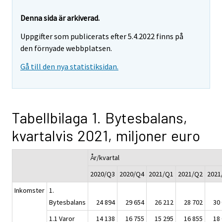
Denna sida är arkiverad.
Uppgifter som publicerats efter 5.4.2022 finns på
den förnyade webbplatsen.
Gå till den nya statistiksidan.
Tabellbilaga 1. Bytesbalans,
kvartalvis 2021, miljoner euro
År/kvartal
2020/Q3
2020/Q4
2021/Q1
2021/Q2
2021
Inkomster
1.
Bytesbalans
24 894
29 654
26 212
28 702
30
1.1 Varor
14 138
16 755
15 295
16 855
18