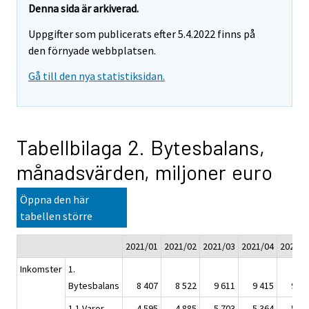
Denna sida är arkiverad.
Uppgifter som publicerats efter 5.4.2022 finns på
den förnyade webbplatsen.
Gå till den nya statistiksidan.
Tabellbilaga 2. Bytesbalans,
månadsvärden, miljoner euro
Öppna den här
tabellen större
2021/01
2021/02
2021/03
2021/04
2021/0
Inkomster
1.
Bytesbalans
8 407
8 522
9 611
9 415
9 53
1.1 Varor
4 595
4 885
5 703
5 364
5 43