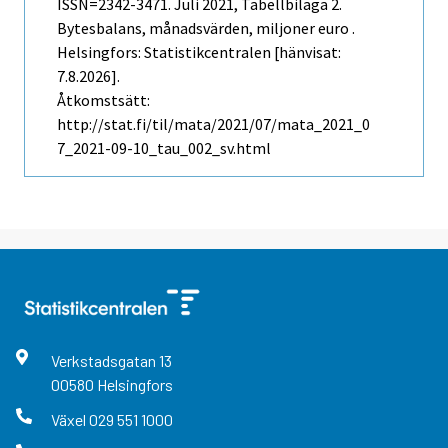
ISSN=2342-3471.
Juli
2021, Tabellbilaga 2.
Bytesbalans, månadsvärden, miljoner euro .
Helsingfors: Statistikcentralen [hänvisat:
7.8.2026].
Åtkomstsätt:
http://stat.fi/til/mata/2021/07/mata_2021_0
7_2021-09-10_tau_002_sv.html
Verkstadsgatan
13
00580
Helsingfors
Växel
029 551 1000