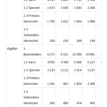
1.2 Tjänster
1 873
1 836
1 843
2 036
1 98
1.3 Primära
inkomster
1 758
1 622
1 856
1 866
1 96
1.4
Sekundära
inkomster
180
180
209
149
14
Utgifter
1.
Bytesbalans
8 272
8 321
10 290
10 061
9 46
1.1 Varor
4 555
4 789
5 568
5 227
5 09
1.2 Tjänster
2 123
2 122
2 314
2 227
2 18
1.3 Primära
inkomster
1 031
952
1 934
2 205
1 78
1.4
Sekundära
inkomster
563
458
474
403
40