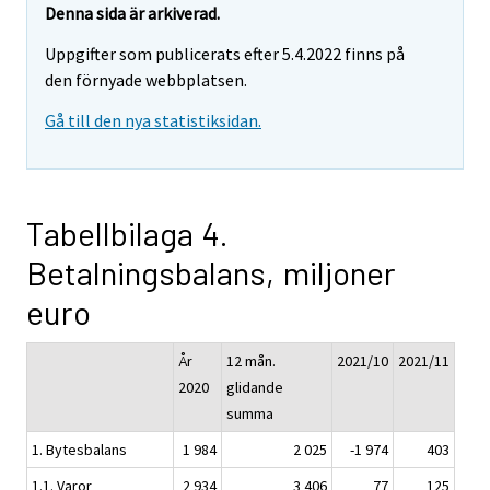
Denna sida är arkiverad.
Uppgifter som publicerats efter 5.4.2022 finns på
den förnyade webbplatsen.
Gå till den nya statistiksidan.
Tabellbilaga 4.
Betalningsbalans, miljoner
euro
År
12 mån.
2021/10
2021/11
2020
glidande
summa
1. Bytesbalans
1 984
2 025
-1 974
403
1.1. Varor
2 934
3 406
77
125