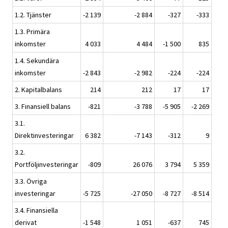
1.2. Tjänster
-2 139
-2 884
-327
-333
1.3. Primära
inkomster
4 033
4 484
-1 500
835
1.4. Sekundära
inkomster
-2 843
-2 982
-224
-224
2. Kapitalbalans
214
212
17
17
3. Finansiell balans
-821
-3 788
-5 905
-2 269
3.1.
Direktinvesteringar
6 382
-7 143
-312
9
3.2.
Portföljinvesteringar
-809
26 076
3 794
5 359
3.3. Övriga
investeringar
-5 725
-27 050
-8 727
-8 514
3.4. Finansiella
derivat
-1 548
1 051
-637
745