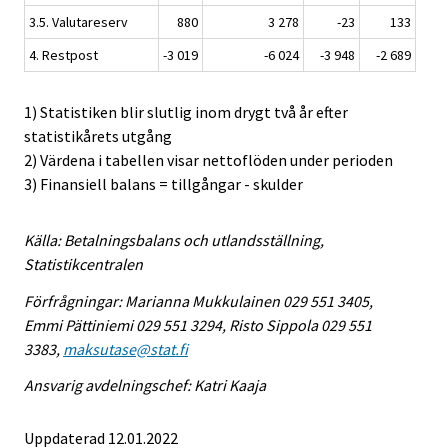
3.5. Valutareserv
880
3 278
-23
133
4. Restpost
-3 019
-6 024
-3 948
-2 689
1) Statistiken blir slutlig inom drygt två år efter
statistikårets utgång
2) Värdena i tabellen visar nettoflöden under perioden
3) Finansiell balans = tillgångar - skulder
Källa: Betalningsbalans och utlandsställning,
Statistikcentralen
Förfrågningar: Marianna Mukkulainen 029 551 3405,
Emmi Pättiniemi 029 551 3294, Risto Sippola 029 551
3383,
maksutase@stat.fi
Ansvarig avdelningschef: Katri Kaaja
Uppdaterad 12.01.2022