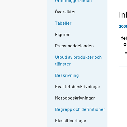
Offentliggöranden
Översikter
In
Tabeller
200
Figurer
fe
O
Pressmeddelanden
Utbud av produkter och
tjänster
Beskrivning
Kvalitetsbeskrivningar
Metodbeskrivningar
Begrepp och definitioner
Klassificeringar