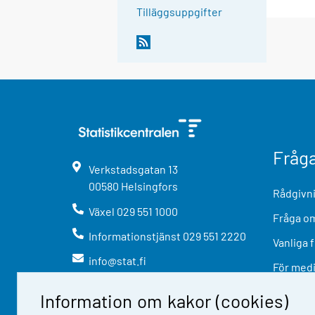
Tilläggsuppgifter
Fråg
Verkstadsgatan
13
00580
Helsingfors
Rådgivni
Växel
029 551 1000
Fråga om
Informationstjänst
029 551 2220
Vanliga 
info@stat.fi
För med
Information om kakor (cookies)