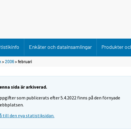
tistikinfo
Enkäter och datainsamlingar
Produkter och
k
>
2006
>
februari
enna sida är arkiverad.
ppgifter som publicerats efter 5.4.2022 finns på den förnyade
ebbplatsen.
å till den nya statistiksidan.