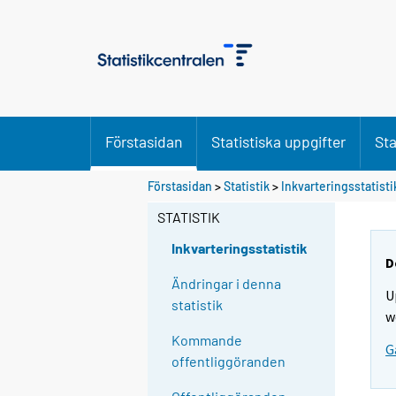
Förstasidan
Statistiska uppgifter
Sta
Förstasidan
>
Statistik
>
Inkvarteringsstatisti
STATISTIK
Inkvarteringsstatistik
D
Ändringar i denna
U
statistik
w
Kommande
G
offentliggöranden