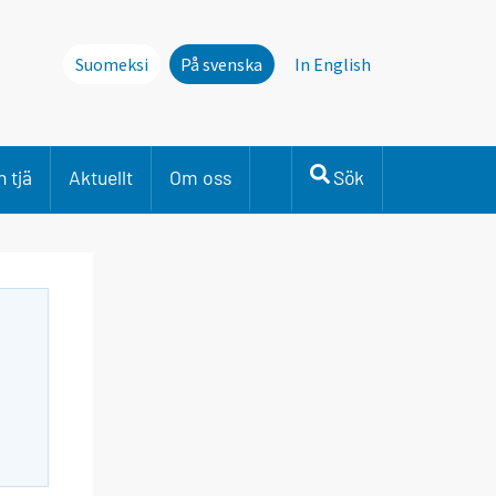
Suomeksi
På svenska
In English
 tjä
Aktuellt
Om oss
Sök