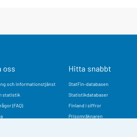
a oss
Hitta snabbt
ng och informationstjänst
StatFin-databasen
 statistik
Statistikdatabaser
frågor (FAQ)
Finland i siffror
ia
Prisomräknaren
Kommande publiceringar