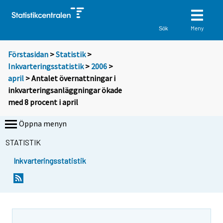
Meny
Sök
Förstasidan
>
Statistik
>
Inkvarteringsstatistik
>
2006
>
april
> Antalet övernattningar i
inkvarteringsanläggningar ökade
med 8 procent i april
Öppna menyn
STATISTIK
Inkvarteringsstatistik
D
D
u
u
f
f
l
l
y
y