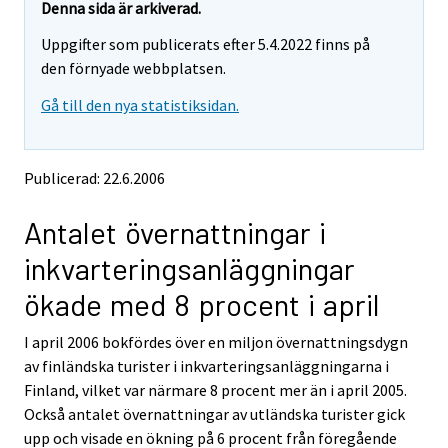
t
t
Denna sida är arkiverad.
t
t
Uppgifter som publicerats efter 5.4.2022 finns på
a
a
r
r
den förnyade webbplatsen.
t
t
Gå till den nya statistiksidan.
i
i
l
l
l
l
e
e
Publicerad: 22.6.2006
n
n
a
a
Antalet övernattningar i
n
n
n
n
inkvarteringsanläggningar
a
a
n
n
ökade med 8 procent i april
t
t
j
j
I april 2006 bokfördes över en miljon övernattningsdygn
Ã
Ã
av finländska turister i inkvarteringsanläggningarna i
¤
¤
n
n
Finland, vilket var närmare 8 procent mer än i april 2005.
s
s
Också antalet övernattningar av utländska turister gick
t
t
upp och visade en ökning på 6 procent från föregående
.
.