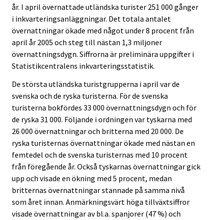
år. I april övernattade utländska turister 251 000 gånger
i inkvarteringsanläggningar. Det totala antalet
övernattningar ökade med något under 8 procent från
april år 2005 och steg till nästan 1,3 miljoner
övernattningsdygn. Siffrorna är preliminära uppgifter i
Statistikcentralens inkvarteringsstatistik.
De största utländska turistgrupperna i april var de
svenska och de ryska turisterna. För de svenska
turisterna bokfördes 33 000 övernattningsdygn och för
de ryska 31 000. Följande i ordningen var tyskarna med
26 000 övernattningar och britterna med 20 000. De
ryska turisternas övernattningar ökade med nästan en
femtedel och de svenska turisternas med 10 procent
från föregående år. Också tyskarnas övernattningar gick
upp och visade en ökning med 5 procent, medan
britternas övernattningar stannade på samma nivå
som året innan. Anmärkningsvärt höga tillväxtsiffror
visade övernattningar av bl.a. spanjorer (47 %) och