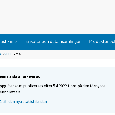
tistikinfo
Enkäter och datainsamlingar
Produkter och
k
>
2006
>
maj
enna sida är arkiverad.
ppgifter som publicerats efter 5.4.2022 finns på den förnyade
ebbplatsen.
å till den nya statistiksidan.