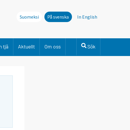
Suomeksi
På svenska
In English
 tjä
Aktuellt
Om oss
Sök