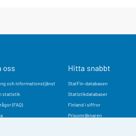
a oss
Hitta snabbt
ng och informationstjänst
StatFin-databasen
 statistik
Statistikdatabaser
frågor (FAQ)
Finland i siffror
ia
Prisomräknaren
Kommande publiceringar