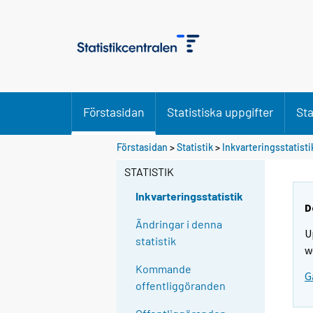
Förstasidan
Statistiska uppgifter
Sta
Förstasidan
>
Statistik
>
Inkvarteringsstatisti
STATISTIK
Inkvarteringsstatistik
D
Ändringar i denna
U
statistik
w
Kommande
G
offentliggöranden