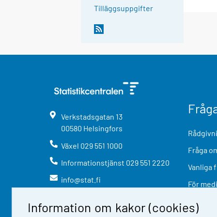
Tilläggsuppgifter
Fråg
Verkstadsgatan
13
00580
Helsingfors
Rådgivni
Växel
029 551 1000
Fråga om
Informationstjänst
029 551 2220
Vanliga 
info@stat.fi
För med
Information om kakor (cookies)