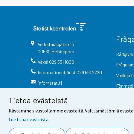
Fråg
Verkstadsgatan
13
00580
Helsingfors
Rådgivni
Växel
029 551 1000
Fråga om
Informationstjänst
029 551 2220
Vanliga f
info@stat.fi
För medi
Tietoa evästeistä
Käytämme sivustollamme evästeitä. Välttämättömiä evästeitä t
Lue lisää evästeistä.
Kontaktinformation
Respons