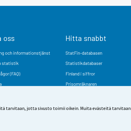
a oss
Hitta snabbt
ng och informationstjänst
StatFin-databasen
 statistik
Statistikdatabaser
rågor (FAQ)
Finland i siffror
a
Prisomräknaren
Kommande publiceringar
Undersökningsmaterial
arvitaan, jotta sivusto toimii oikein. Muita evästeitä tarvitaan
Användarvillkor
Dataskydd
Tillgänglighet
Information om