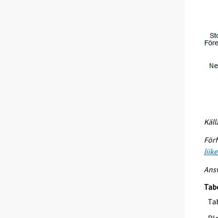
Käll
Förf
liik
Ansv
Tab
Tab