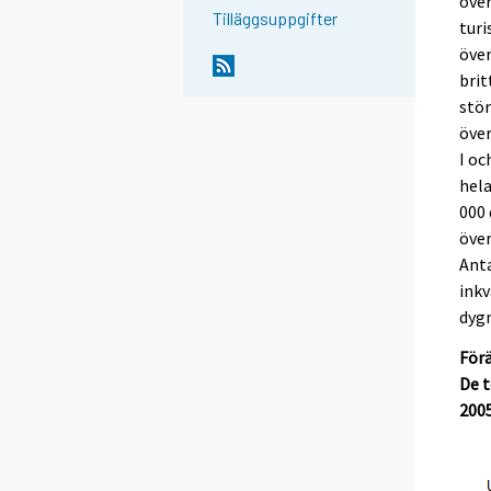
över
Tilläggsuppgifter
turi
över
brit
stö
över
I o
hela
000 
över
Anta
inkv
dygn
Förä
De t
200