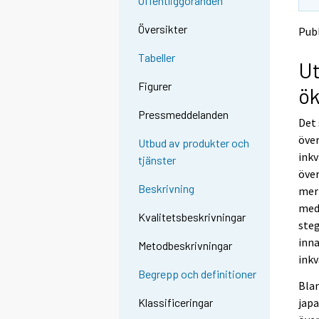
Offentliggöranden
e
e
n
n
Översikter
Publ
p
p
a
a
Tabeller
Ut
l
l
v
v
Figurer
ök
e
e
l
l
Pressmeddelanden
Det 
u
u
u
u
över
Utbud av produkter och
n
n
inkv
tjänster
.
.
över
Beskrivning
mer 
med 
Kvalitetsbeskrivningar
steg
inna
Metodbeskrivningar
inkv
Begrepp och definitioner
Blan
japa
Klassificeringar