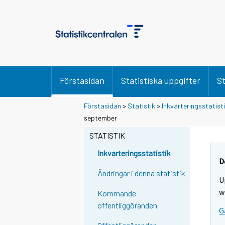
Förstasidan
Statistiska uppgifter
St
Förstasidan
>
Statistik
>
Inkvarteringsstatist
S
S
september
i
i
i
i
STATISTIK
r
r
r
r
Inkvarteringsstatistik
y
y
D
t
t
Ändringar i denna statistik
U
t
t
o
o
w
Kommande
i
i
offentliggöranden
G
s
s
e
e