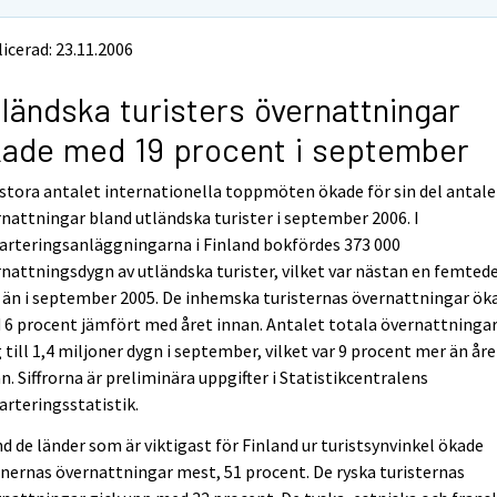
icerad: 23.11.2006
ländska turisters övernattningar
ade med 19 procent i september
stora antalet internationella toppmöten ökade för sin del antale
nattningar bland utländska turister i september 2006. I
arteringsanläggningarna i Finland bokfördes 373 000
nattningsdygn av utländska turister, vilket var nästan en femted
än i september 2005. De inhemska turisternas övernattningar ök
6 procent jämfört med året innan. Antalet totala övernattninga
 till 1,4 miljoner dygn i september, vilket var 9 procent mer än åre
n. Siffrorna är preliminära uppgifter i Statistikcentralens
arteringsstatistik.
d de länder som är viktigast för Finland ur turistsynvinkel ökade
nernas övernattningar mest, 51 procent. De ryska turisternas