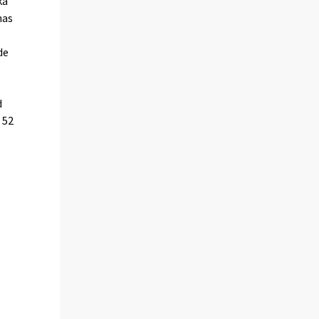
ka
nas
de
d
 52