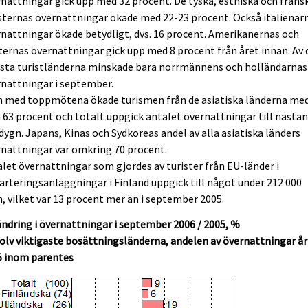
nattningar gick upp med 32 procent. De tyska, estniska och frans
sternas övernattningar ökade med 22-23 procent. Också italienar
nattningar ökade betydligt, dvs. 16 procent. Amerikanernas och
ternas övernattningar gick upp med 8 procent från året innan. Av 
rsta turistländerna minskade bara norrmännens och holländarnas
nattningar i september.
ch med toppmötena ökade turismen från de asiatiska länderna me
 63 procent och totalt uppgick antalet övernattningar till nästan
dygn. Japans, Kinas och Sydkoreas andel av alla asiatiska länders
nattningar var omkring 70 procent.
let övernattningar som gjordes av turister från EU-länder i
arteringsanläggningar i Finland uppgick till något under 212 000
, vilket var 13 procent mer än i september 2005.
ndring i övernattningar i september 2006 / 2005, %
olv viktigaste bosättningsländerna, andelen av övernattningar år
5 inom parentes