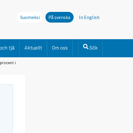
Suomeksi
På svenska
In English
This page is not avai
och tjä
Aktuellt
Om oss
Sök
procent i