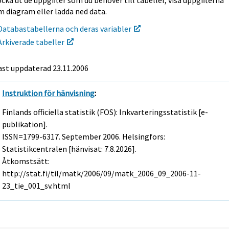
cka ut de uppgifter som du behöver till tabeller, visa uppgifterna
m diagram eller ladda ned data.
Databastabellerna och deras variabler
Arkiverade tabeller
ast uppdaterad
23.11.2006
Instruktion för hänvisning
:
Finlands officiella statistik (FOS): Inkvarteringsstatistik [e-
publikation].
ISSN=1799-6317.
September
2006. Helsingfors:
Statistikcentralen [hänvisat: 7.8.2026].
Åtkomstsätt:
http://stat.fi/til/matk/2006/09/matk_2006_09_2006-11-
23_tie_001_sv.html