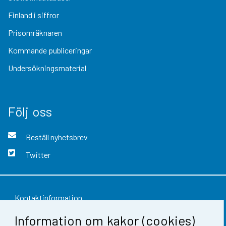
Finland i siffror
Prisomräknaren
Kommande publiceringar
Undersökningsmaterial
Följ oss
Beställ nyhetsbrev
Twitter
Kontaktinformation
Information om kakor (cookies)
Respons