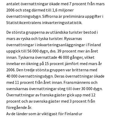
antalet övernattningar ökade med 7 procent från mars
2006 och steg därmed till 1,6 miljoner
övernattningsdygn. Siffrorna är preliminära uppgifter i
Statistikcentralens inkvarteringsstatistik.
De största grupperna av utländska turister bestod i
mars av ryska och tyska turister. Ryssarnas
övernattningar i inkvarteringsanläggningar i Finland
uppgick till 56 000 dygn, dvs. 39 procent mer än året
innan. Tyskarna övernattade 46 000 gånger, vilket
innebar en ökning på 15 procent jämfört med mars år
2006. Den tredje största gruppen var britterna med
40 000 övernattningsdygn. Deras övernattningar ökade
med 11 procent från året innan. Fransmännens och
svenskarnas övernattningar steg till över 30 000 dygn.
Övernattningar av franska gäster gick upp med 12
procent och av svenska gäster med 3 procent från
föregående år.
Av de länder som är viktigast för Finland ur