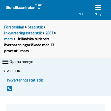
Meny
Sök
Förstasidan
>
Statistik
>
Inkvarteringsstatistik
>
2007
>
mars
> Utländska turisters
övernattningar ökade med 13
procent i mars
Öppna menyn
STATISTIK
Inkvarteringsstatistik
D
D
u
u
f
f
l
l
y
y