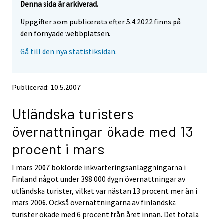
t
t
Denna sida är arkiverad.
t
t
Uppgifter som publicerats efter 5.4.2022 finns på
a
a
r
r
den förnyade webbplatsen.
t
t
Gå till den nya statistiksidan.
i
i
l
l
l
l
e
e
Publicerad: 10.5.2007
n
n
a
a
Utländska turisters
n
n
n
n
övernattningar ökade med 13
a
a
n
n
procent i mars
t
t
j
j
I mars 2007 bokförde inkvarteringsanläggningarna i
Ã
Ã
Finland något under 398 000 dygn övernattningar av
¤
¤
n
n
utländska turister, vilket var nästan 13 procent mer än i
s
s
mars 2006. Också övernattningarna av finländska
t
t
turister ökade med 6 procent från året innan. Det totala
.
.