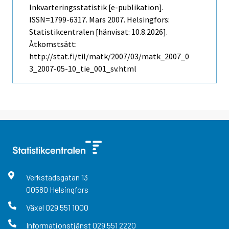
Inkvarteringsstatistik [e-publikation].
ISSN=1799-6317.
Mars
2007. Helsingfors:
Statistikcentralen [hänvisat: 10.8.2026].
Åtkomstsätt:
http://stat.fi/til/matk/2007/03/matk_2007_0
3_2007-05-10_tie_001_sv.html
Verkstadsgatan
13
00580
Helsingfors
Växel
029 551 1000
Informationstjänst
029 551 2220