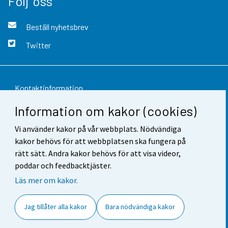
Följ oss
Beställ nyhetsbrev
Twitter
Kontaktinformation
Information om kakor (cookies)
Respons
Vi använder kakor på vår webbplats. Nödvändiga
Användarvillkor
kakor behövs för att webbplatsen ska fungera på
Dataskydd
rätt sätt. Andra kakor behövs för att visa videor,
poddar och feedbacktjäster.
Tillgänglighet
Läs mer om kakor.
Information om webbplatsen
Jag tillåter alla kakor
Bara nödvändiga kakor
Cookie-inställningar