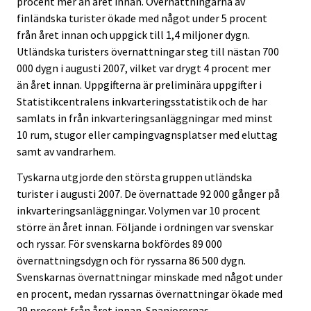
procent mer än året innan. Övernattningarna av
finländska turister ökade med något under 5 procent
från året innan och uppgick till 1,4 miljoner dygn.
Utländska turisters övernattningar steg till nästan 700
000 dygn i augusti 2007, vilket var drygt 4 procent mer
än året innan. Uppgifterna är preliminära uppgifter i
Statistikcentralens inkvarteringsstatistik och de har
samlats in från inkvarteringsanläggningar med minst
10 rum, stugor eller campingvagnsplatser med eluttag
samt av vandrarhem.
Tyskarna utgjorde den största gruppen utländska
turister i augusti 2007. De övernattade 92 000 gånger på
inkvarteringsanläggningar. Volymen var 10 procent
större än året innan. Följande i ordningen var svenskar
och ryssar. För svenskarna bokfördes 89 000
övernattningsdygn och för ryssarna 86 500 dygn.
Svenskarnas övernattningar minskade med något under
en procent, medan ryssarnas övernattningar ökade med
29 procent från året innan. Spanjorernas