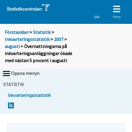
Meny
Sök
Förstasidan
>
Statistik
>
Inkvarteringsstatistik
>
2007
>
augusti
> Övernattningarna på
inkvarteringsanläggningar ökade
med nästan 5 procent i augusti
Öppna menyn
STATISTIK
Inkvarteringsstatistik
D
D
u
u
f
f
l
l
y
y