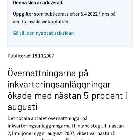
t
t
Denna sida är arkiverad.
t
t
Uppgifter som publicerats efter 5.4.2022 finns på
a
a
r
r
den förnyade webbplatsen.
t
t
Gå till den nya statistiksidan.
i
i
l
l
l
l
e
e
Publicerad: 18.10.2007
n
n
a
a
Övernattningarna på
n
n
n
n
inkvarteringsanläggningar
a
a
n
n
ökade med nästan 5 procent i
t
t
j
j
augusti
Ã
Ã
¤
¤
Det totala antalet övernattningar på
n
n
inkvarteringsanläggningarna i Finland steg till nästan
s
s
2,1 miljoner dygn i augusti 2007, vilket var nästan 5
t
t
.
.