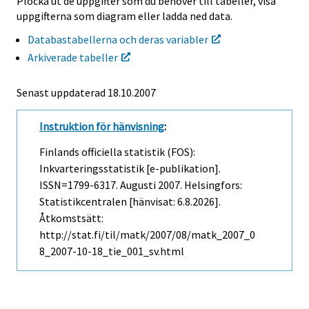
Plocka ut de uppgifter som du behöver till tabeller, visa
uppgifterna som diagram eller ladda ned data.
Databastabellerna och deras variabler
Arkiverade tabeller
Senast uppdaterad
18.10.2007
Instruktion för hänvisning
:
Finlands officiella statistik (FOS):
Inkvarteringsstatistik [e-publikation].
ISSN=1799-6317.
Augusti
2007. Helsingfors:
Statistikcentralen [hänvisat: 6.8.2026].
Åtkomstsätt:
http://stat.fi/til/matk/2007/08/matk_2007_0
8_2007-10-18_tie_001_sv.html