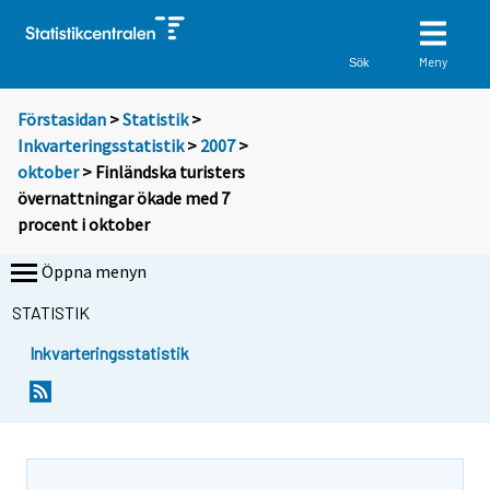
Meny
Sök
Förstasidan
>
Statistik
>
Inkvarteringsstatistik
>
2007
>
oktober
> Finländska turisters
övernattningar ökade med 7
procent i oktober
Öppna menyn
STATISTIK
Inkvarteringsstatistik
D
D
u
u
f
f
l
l
y
y