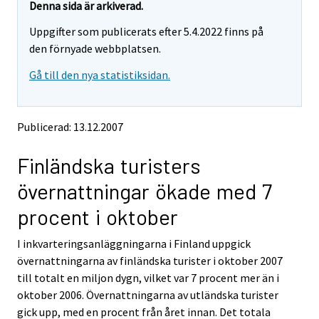
t
t
Denna sida är arkiverad.
t
t
Uppgifter som publicerats efter 5.4.2022 finns på
a
a
r
r
den förnyade webbplatsen.
t
t
Gå till den nya statistiksidan.
i
i
l
l
l
l
e
e
Publicerad: 13.12.2007
n
n
a
a
Finländska turisters
n
n
n
n
övernattningar ökade med 7
a
a
n
n
procent i oktober
t
t
j
j
I inkvarteringsanläggningarna i Finland uppgick
Ã
Ã
övernattningarna av finländska turister i oktober 2007
¤
¤
n
n
till totalt en miljon dygn, vilket var 7 procent mer än i
s
s
oktober 2006. Övernattningarna av utländska turister
t
t
gick upp, med en procent från året innan. Det totala
.
.