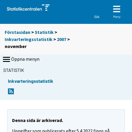
Meny
Sök
Förstasidan
>
Statistik
>
Inkvarteringsstatistik
>
2007
>
november
Öppna menyn
STATISTIK
Inkvarteringsstatistik
Denna sida är arkiverad.
Uppgifter som publicerats efter 5.4.2022 finns på