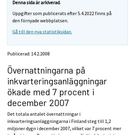
t
t
Denna sida är arkiverad.
t
t
Uppgifter som publicerats efter 5.4.2022 finns på
a
a
r
r
den förnyade webbplatsen.
t
t
Gå till den nya statistiksidan.
i
i
l
l
l
l
e
e
Publicerad: 14.2.2008
n
n
a
a
Övernattningarna på
n
n
n
n
inkvarteringsanläggningar
a
a
n
n
ökade med 7 procent i
t
t
j
j
december 2007
Ã
Ã
¤
¤
Det totala antalet övernattningar i
n
n
inkvarteringsanläggningarna i Finland steg till 1,2
s
s
miljoner dygn i december 2007, vilket var 7 procent mer
t
t
.
.