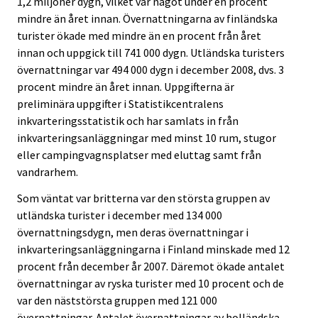
1,2 miljoner dygn, vilket var något under en procent
t
t
.
.
mindre än året innan. Övernattningarna av finländska
turister ökade med mindre än en procent från året
innan och uppgick till 741 000 dygn. Utländska turisters
övernattningar var 494 000 dygn i december 2008, dvs. 3
procent mindre än året innan. Uppgifterna är
preliminära uppgifter i Statistikcentralens
inkvarteringsstatistik och har samlats in från
inkvarteringsanläggningar med minst 10 rum, stugor
eller campingvagnsplatser med eluttag samt från
vandrarhem.
Som väntat var britterna var den största gruppen av
utländska turister i december med 134 000
övernattningsdygn, men deras övernattningar i
inkvarteringsanläggningarna i Finland minskade med 12
procent från december år 2007. Däremot ökade antalet
övernattningar av ryska turister med 10 procent och de
var den näststörsta gruppen med 121 000
övernattningar. Antalet övernattningar av holländska