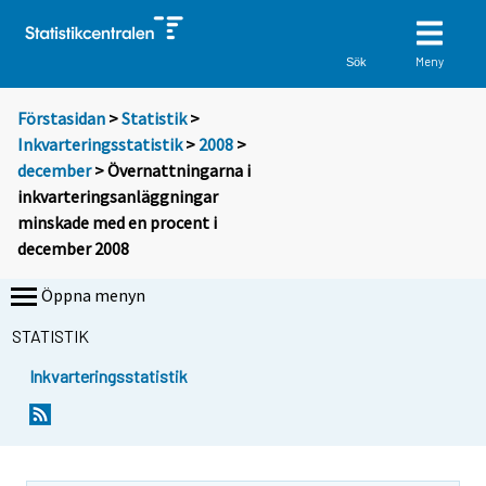
Meny
Sök
Förstasidan
>
Statistik
>
Inkvarteringsstatistik
>
2008
>
december
> Övernattningarna i
inkvarteringsanläggningar
minskade med en procent i
december 2008
Öppna menyn
STATISTIK
Inkvarteringsstatistik
D
D
u
u
f
f
l
l