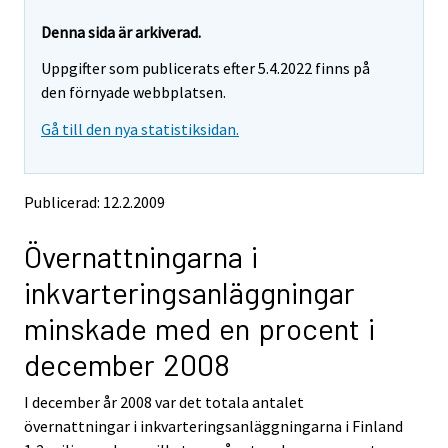
y
y
t
t
Denna sida är arkiverad.
t
t
Uppgifter som publicerats efter 5.4.2022 finns på
a
a
r
r
den förnyade webbplatsen.
t
t
Gå till den nya statistiksidan.
i
i
l
l
l
l
e
e
Publicerad: 12.2.2009
n
n
a
a
Övernattningarna i
n
n
n
n
inkvarteringsanläggningar
a
a
n
n
minskade med en procent i
t
t
j
j
december 2008
Ã
Ã
¤
¤
I december år 2008 var det totala antalet
n
n
övernattningar i inkvarteringsanläggningarna i Finland
s
s