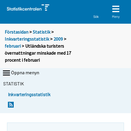
Meny
Sök
Förstasidan
>
Statistik
>
Inkvarteringsstatistik
>
2009
>
februari
> Utländska turisters
övernattningar minskade med 17
procent i februari
Öppna menyn
STATISTIK
Inkvarteringsstatistik
D
D
u
u
f
f
l
l
y
y