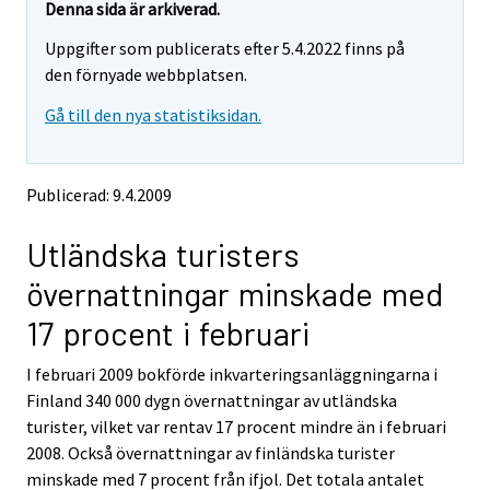
t
t
Denna sida är arkiverad.
t
t
Uppgifter som publicerats efter 5.4.2022 finns på
a
a
r
r
den förnyade webbplatsen.
t
t
Gå till den nya statistiksidan.
i
i
l
l
l
l
e
e
Publicerad: 9.4.2009
n
n
a
a
Utländska turisters
n
n
n
n
övernattningar minskade med
a
a
n
n
17 procent i februari
t
t
j
j
I februari 2009 bokförde inkvarteringsanläggningarna i
Ã
Ã
Finland 340 000 dygn övernattningar av utländska
¤
¤
n
n
turister, vilket var rentav 17 procent mindre än i februari
s
s
2008. Också övernattningar av finländska turister
t
t
minskade med 7 procent från ifjol. Det totala antalet
.
.