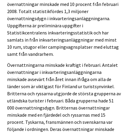
övernattningar minskade med 10 procent från februari
2008. Totalt statistikfördes 1,3 miljoner
övernattningsdygn i inkvarteringsanläggningarna.
Uppgifterna är preliminära uppgifter i
Statistikcentralens inkvarteringsstatistik och har
samlats in från inkvarteringsanläggningar med minst
10 rum, stugor eller campingvagnsplatser med eluttag
samt från vandrarhem.
Övernattningarna minskade kraftigt i februari. Antalet
övernattningar i inkvarteringsanläggningarna
minskade avsevärt från året innan ifråga om alla de
länder som är viktigast för Finland ur turistsynvinkel.
Britterna och ryssarna utgjorde de största grupperna av
utländska turister i februari. Båda grupperna hade 51
000 övernattningsdygn. Britternas övernattningar
minskade med en fjärdedel och ryssarnas med 15
procent. Tyskarna, fransmännen och svenskarna var
följande i ordningen. Deras övernattningar minskade