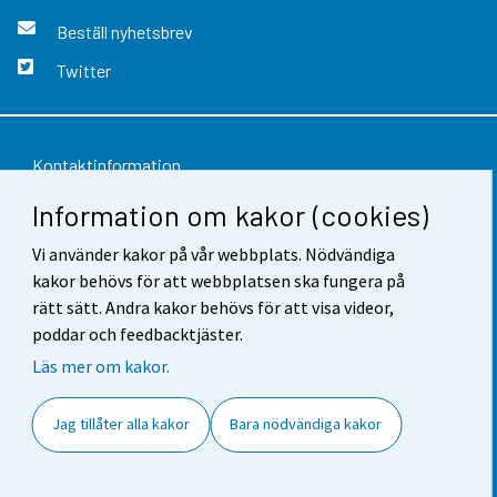
Beställ nyhetsbrev
Twitter
Kontaktinformation
Information om kakor (cookies)
Respons
Användarvillkor
Vi använder kakor på vår webbplats. Nödvändiga
kakor behövs för att webbplatsen ska fungera på
Dataskydd
rätt sätt. Andra kakor behövs för att visa videor,
poddar och feedbacktjäster.
Tillgänglighet
Läs mer om kakor.
Information om webbplatsen
Jag tillåter alla kakor
Bara nödvändiga kakor
Cookie-inställningar