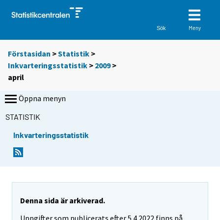
Meny
Sök
Förstasidan
>
Statistik
>
Inkvarteringsstatistik
>
2009
>
april
Öppna menyn
STATISTIK
Inkvarteringsstatistik
Denna sida är arkiverad.
Uppgifter som publicerats efter 5.4.2022 finns på