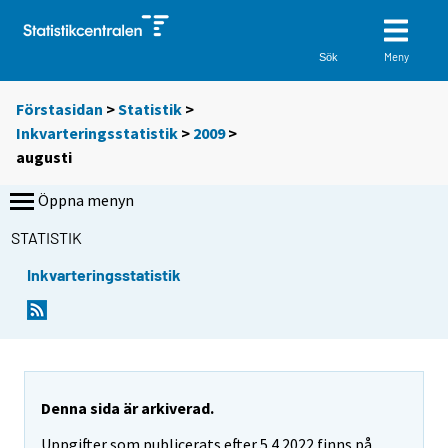
Meny
Sök
Förstasidan
>
Statistik
>
Inkvarteringsstatistik
>
2009
>
augusti
Öppna menyn
STATISTIK
Inkvarteringsstatistik
Denna sida är arkiverad.
Uppgifter som publicerats efter 5.4.2022 finns på