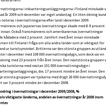
nattningarna i inkvarteringsanläggningarna i Finland minskade v
d år 2009 och december var inget undantag. En liten ökning kun
 noteras i övernattningarna efter land i december 2009.
rmännens och japanernas övernattningar ökade med 8-9 procent 
t innan. Också fransmännens och amerikanernas övernattningar
de bådadera med 2 procent. Jämfört med året innan minskade
smen till Finland i fråga om alla andra länder som är viktigast för
and ur turistsynvinkel. Britterna var den största gruppen av utlän
ster i december med 108 000 övernattningsdygn, som dock var en
kning med 23 procent från året innan. Den näststörsta gruppen 
yska turisterna med nästan 101 000 övernattningsdygn i
arteringsanläggningar, dvs. 17 procent mindre än året innan. Den
je största gruppen var tyskarna med drygt 26 000 övernattningsd
et var 3 procent mindre än i december 2008.
ndring i övernattningar i december 2009/2008, %
olv viktigaste länderna, andelen av övernattningar år 2008 inom
entes