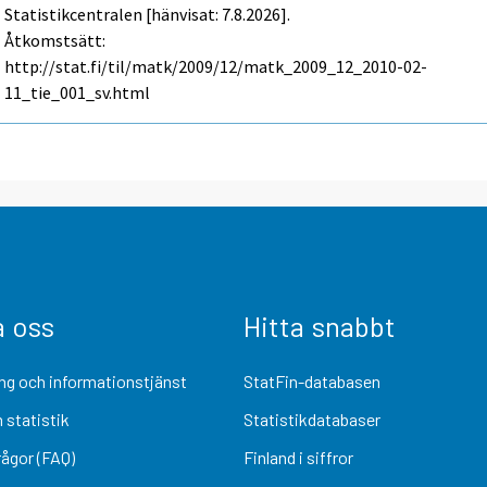
Statistikcentralen [hänvisat: 7.8.2026].
Åtkomstsätt:
http://stat.fi/til/matk/2009/12/matk_2009_12_2010-02-
11_tie_001_sv.html
a oss
Hitta snabbt
ng och informationstjänst
StatFin-databasen
 statistik
Statistikdatabaser
rågor (FAQ)
Finland i siffror