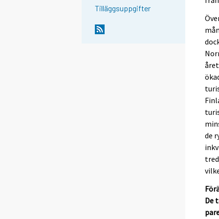
Tilläggsuppgifter
Över
måna
dock
Nor
åre
öka
turi
Finl
turi
mins
de r
inkv
tred
vilk
Förä
De t
par