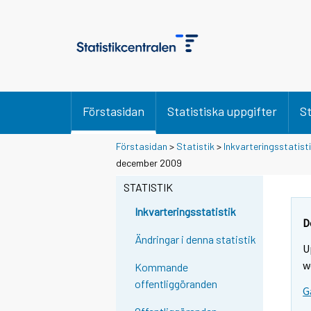
Förstasidan
Statistiska uppgifter
St
Förstasidan
>
Statistik
>
Inkvarteringsstatist
D
D
december 2009
u
u
f
f
STATISTIK
l
l
y
y
Inkvarteringsstatistik
t
t
D
t
t
Ändringar i denna statistik
U
a
a
r
r
w
Kommande
t
t
offentliggöranden
G
i
i
l
l