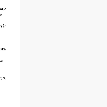
arje
de
från
dska
var
ygn,