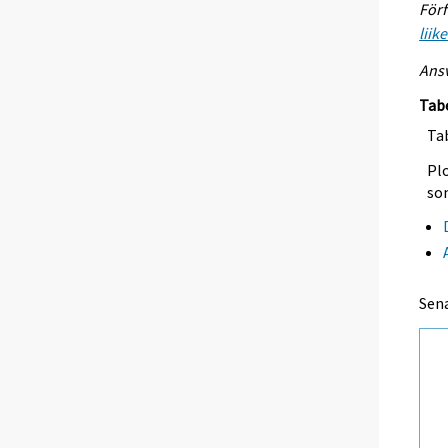
Förf
liik
Ansv
Tab
Tab
Plo
so
Sen