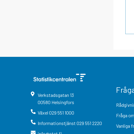
Fråg
Verkstadsgatan
13
00580
Helsingfors
Rådgivni
Växel
029 551 1000
Fråga om
Informationstjänst
029 551 2220
Vanliga f
info@stat.fi