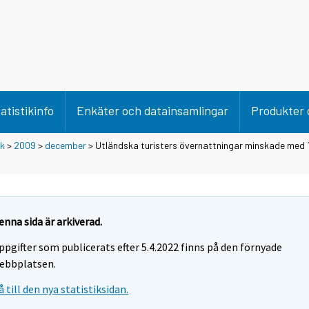
atistikinfo
Enkäter och datainsamlingar
Produkter 
ik
>
2009
>
december
> Utländska turisters övernattningar minskade med 1
enna sida är arkiverad.
ppgifter som publicerats efter 5.4.2022 finns på den förnyade
ebbplatsen.
å till den nya statistiksidan.