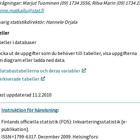
rågningar: Marjut Tuominen (09) 1734 3556, Ritva Marin (09) 1734 2
enne.matkailu@stat.fi
arig statistikdirektör: Hannele Orjala
eller
eller i databaser
cka ut de uppgifter som du behöver till tabeller, visa uppgifterna
m diagram eller ladda ned data.
Databastabellerna och deras variabler
Arkiverade tabeller
ast uppdaterad
11.2.2010
Instruktion för hänvisning
:
Finlands officiella statistik (FOS): Inkvarteringsstatistik [e-
publikation].
ISSN=1799-6317.
December
2009. Helsingfors: