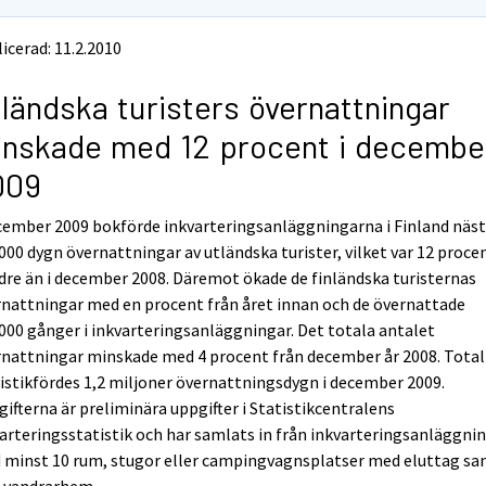
icerad: 11.2.2010
ländska turisters övernattningar
nskade med 12 procent i decembe
009
cember 2009 bokförde inkvarteringsanläggningarna i Finland näs
000 dygn övernattningar av utländska turister, vilket var 12 proce
re än i december 2008. Däremot ökade de finländska turisternas
nattningar med en procent från året innan och de övernattade
000 gånger i inkvarteringsanläggningar. Det totala antalet
nattningar minskade med 4 procent från december år 2008. Total
istikfördes 1,2 miljoner övernattningsdygn i december 2009.
ifterna är preliminära uppgifter i Statistikcentralens
arteringsstatistik och har samlats in från inkvarteringsanläggni
 minst 10 rum, stugor eller campingvagnsplatser med eluttag s
n vandrarhem.