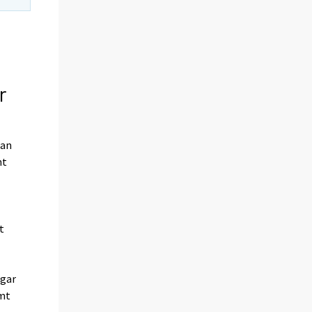
r
tan
nt
t
ngar
amt