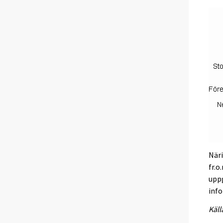
Näri
fr.o
uppg
inf
Käll