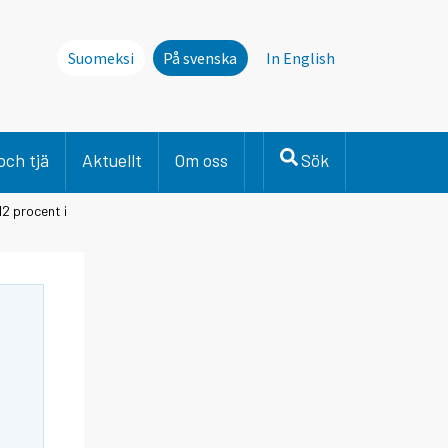
Suomeksi
På svenska
In English
och tjä
Aktuellt
Om oss
Sök
2 procent i