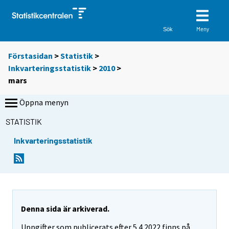
Meny
Sök
Förstasidan
>
Statistik
>
Inkvarteringsstatistik
>
2010
>
mars
Öppna menyn
STATISTIK
Inkvarteringsstatistik
Denna sida är arkiverad.
Uppgifter som publicerats efter 5.4.2022 finns på