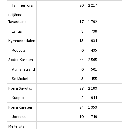
Tammerfors
20
2 217
Päijänne-
Tavastland
17
1 792
Lahtis
8
738
Kymmenedalen
15
934
Kouvola
6
435
Södra Karelen
44
2 565
Villmanstrand
6
501
S:t Michel
5
455
Norra Savolax
27
2 189
Kuopio
8
944
Norra Karelen
24
1 353
Joensuu
10
749
Mellersta