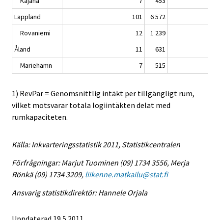
Kajana
7
453
Lappland
101
6 572
Rovaniemi
12
1 239
Åland
11
631
Mariehamn
7
515
1) RevPar = Genomsnittlig intäkt per tillgängligt rum,
vilket motsvarar totala logiintäkten delat med
rumkapaciteten.
Källa: Inkvarteringsstatistik 2011, Statistikcentralen
Förfrågningar: Marjut Tuominen (09) 1734 3556, Merja
Rönkä (09) 1734 3209,
liikenne.matkailu@stat.fi
Ansvarig statistikdirektör: Hannele Orjala
Uppdaterad 19.5.2011