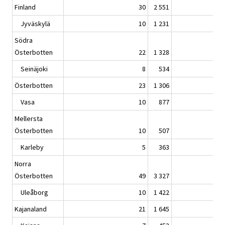
Finland
30
2 551
Jyväskylä
10
1 231
Södra
Österbotten
22
1 328
Seinäjoki
8
534
Österbotten
23
1 306
Vasa
10
877
Mellersta
Österbotten
10
507
Karleby
5
363
Norra
Österbotten
49
3 327
Uleåborg
10
1 422
Kajanaland
21
1 645