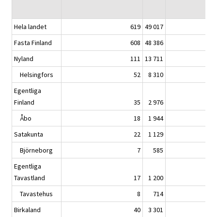
Hela landet
619
49 017
Fasta Finland
608
48 386
Nyland
111
13 711
Helsingfors
52
8 310
Egentliga
Finland
35
2 976
Åbo
18
1 944
Satakunta
22
1 129
Björneborg
7
585
Egentliga
Tavastland
17
1 200
Tavastehus
8
714
Birkaland
40
3 301