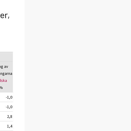
er,
ng av
Övernattningarna
Förändring av
ingarna
av
utländska
övernattingarna
dska
turister, antal
av
utländska
 %
turister, %
-1,0
374 705
13,3
-1,0
369 739
13,2
2,8
150 858
8,8
1,4
114 835
5,1