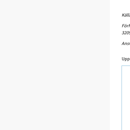
Käll
Förf
320
Ansv
Upp