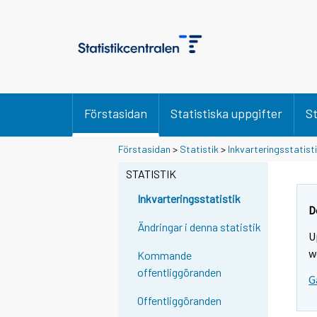
Förstasidan
Statistiska uppgifter
St
Förstasidan
>
Statistik
>
Inkvarteringsstatist
STATISTIK
Inkvarteringsstatistik
D
Ändringar i denna statistik
U
w
Kommande
offentliggöranden
G
Offentliggöranden