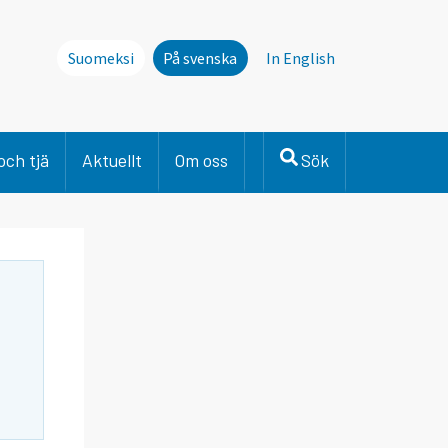
Suomeksi
På svenska
In English
och tjä
Aktuellt
Om oss
Sök