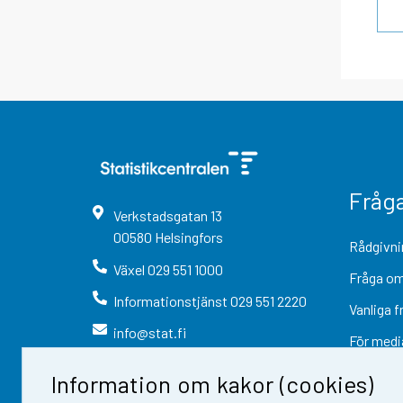
Fråg
Verkstadsgatan
13
00580
Helsingfors
Rådgivni
Växel
029 551 1000
Fråga om
Informationstjänst
029 551 2220
Vanliga f
info@stat.fi
För medi
Information om kakor (cookies)