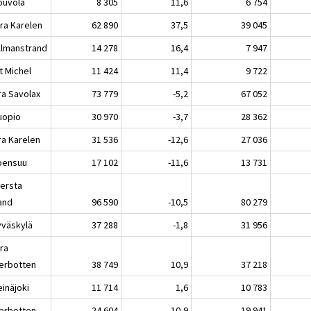
uvola
8 305
11,6
6 754
ra Karelen
62 890
37,5
39 045
lmanstrand
14 278
16,4
7 947
 Michel
11 424
11,4
9 722
ra Savolax
73 779
-5,2
67 052
opio
30 970
-3,7
28 362
ra Karelen
31 536
-12,6
27 036
ensuu
17 102
-11,6
13 731
lersta
land
96 590
-10,5
80 279
äskylä
37 288
-1,8
31 956
ra
erbotten
38 749
10,9
37 218
näjoki
11 714
1,6
10 783
erbotten
24 604
10,9
19 941