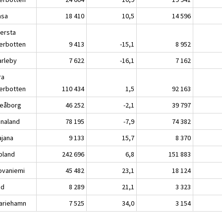
sa
18 410
10,5
14 596
lersta
erbotten
9 413
-15,1
8 952
rleby
7 622
-16,1
7 162
ra
erbotten
110 434
1,5
92 163
eåborg
46 252
-2,1
39 797
analand
78 195
-7,9
74 382
jana
9 133
15,7
8 370
pland
242 696
6,8
151 883
vaniemi
45 482
23,1
18 124
nd
8 289
21,1
3 323
riehamn
7 525
34,0
3 154