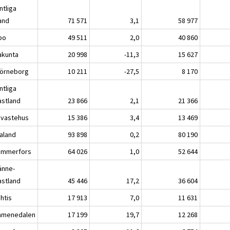
ntliga
land
71 571
3,1
58 977
bo
49 511
2,0
40 860
akunta
20 998
-11,3
15 627
örneborg
10 211
-27,5
8 170
ntliga
astland
23 866
2,1
21 366
vastehus
15 386
3,4
13 469
kaland
93 898
0,2
80 190
mmerfors
64 026
1,0
52 644
änne-
astland
45 446
17,2
36 604
tis
17 913
7,0
11 631
menedalen
17 199
19,7
12 268