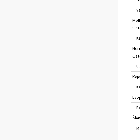
Va
Mel
Öst
Ka
Nor
Öst
Ul
Kaj
Ka
Lap
Ro
Åla
Ma