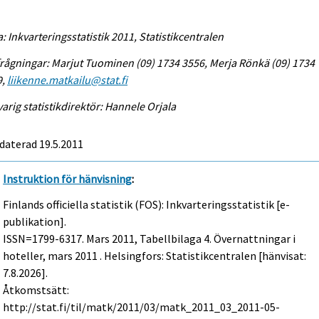
a: Inkvarteringsstatistik 2011, Statistikcentralen
rågningar: Marjut Tuominen (09) 1734 3556, Merja Rönkä (09) 1734
9,
liikenne.matkailu@stat.fi
arig statistikdirektör: Hannele Orjala
daterad 19.5.2011
Instruktion för hänvisning
:
Finlands officiella statistik (FOS): Inkvarteringsstatistik [e-
publikation].
ISSN=1799-6317.
Mars
2011, Tabellbilaga 4. Övernattningar i
hoteller, mars 2011 . Helsingfors: Statistikcentralen [hänvisat:
7.8.2026].
Åtkomstsätt:
http://stat.fi/til/matk/2011/03/matk_2011_03_2011-05-