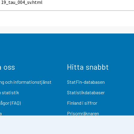
19_tau_004_sv.html
a oss
Hitta snabbt
ng och informationstjänst
StatFin-databasen
 statistik
Statistikdatabaser
rågor (FAQ)
Finland i siffror
a
Prisomräknaren
Kommande publiceringar