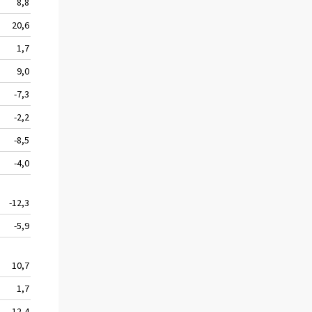
8,8
1 551
25,1
20,6
23 845
88,8
1,7
6 331
42,3
9,0
1 702
27,7
-7,3
6 727
23,0
-2,2
2 608
-17,4
-8,5
4 500
-31,3
-4,0
3 371
-33,1
-12,3
16 311
-0,5
-5,9
5 332
32,8
10,7
1 531
17,0
1,7
931
0,3
12,4
4 663
5,1