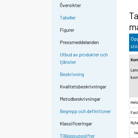
Översikter
Ta
Tabeller
ma
Figurer
Öpp
Pressmeddelanden
stö
Utbud av produkter och
Kor
tjänster
Lan
Beskrivning
ko
Kvalitetsbeskrivningar
Metodbeskrivningar
Hel
Begrepp och definitioner
Fas
Nyl
Klassificeringar
Hel
Tilläggsuppgifter