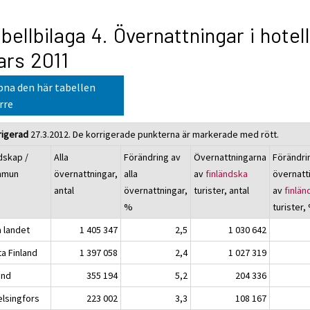
bellbilaga 4. Övernattningar i hotell
rs 2011
na den här tabellen
rre
rigerad
27.3.2012. De korrigerade punkterna är markerade med rött.
dskap /
Alla
Förändring av
Övernattningarna
Förändri
mmun
övernattningar,
alla
av
finländska
övernatt
antal
övernattningar,
turister, antal
av
finlän
%
turister,
a landet
1 405 347
2,5
1 030 642
ta Finland
1 397 058
2,4
1 027 319
and
355 194
5,2
204 336
singfors
223 002
3,3
108 167