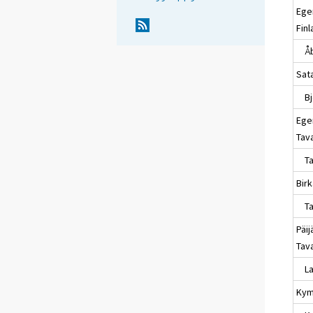
Ege
Fin
Å
Sat
Bj
Ege
Tav
Ta
Bir
Ta
Päij
Tav
Lah
Kym