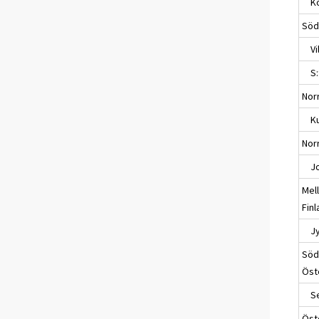
Ko
Söd
Vil
S:t
Nor
Ku
Nor
Jo
Mel
Fin
Jyv
Söd
Öst
Sei
Öst