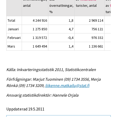
antal
övernattningar,
turister, antal
av
finl
%
turiste
Total
4 244 916
1,8
2 969 114
Januari
1 275 850
4,7
756 121
Februari
1 319 572
-0,4
976 332
Mars
1 649 494
1,4
1 236 661
Källa: Inkvarteringsstatistik 2011, Statistikcentralen
Förfrågningar: Marjut Tuominen (09) 1734 3556, Merja
Rönkä (09) 1734 3209,
liikenne.matkailu@stat.fi
Ansvarig statistikdirektör: Hannele Orjala
Uppdaterad 19.5.2011