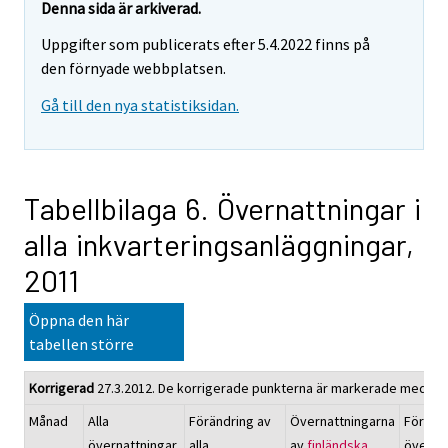
Denna sida är arkiverad.
Uppgifter som publicerats efter 5.4.2022 finns på
den förnyade webbplatsen.
Gå till den nya statistiksidan.
Tabellbilaga 6. Övernattningar i
alla inkvarteringsanläggningar,
2011
Öppna den här
tabellen större
Korrigerad
27.3.2012. De korrigerade punkterna är markerade med röt
Månad
Alla
Förändring av
Övernattningarna
Föränd
övernattningar,
alla
av
finländska
överna