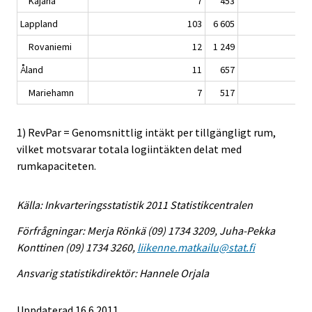
Kajana
7
453
Lappland
103
6 605
Rovaniemi
12
1 249
Åland
11
657
Mariehamn
7
517
1) RevPar = Genomsnittlig intäkt per tillgängligt rum,
vilket motsvarar totala logiintäkten delat med
rumkapaciteten.
Källa: Inkvarteringsstatistik 2011 Statistikcentralen
Förfrågningar: Merja Rönkä (09) 1734 3209, Juha-Pekka
Konttinen (09) 1734 3260,
liikenne.matkailu@stat.fi
Ansvarig statistikdirektör: Hannele Orjala
Uppdaterad 16.6.2011