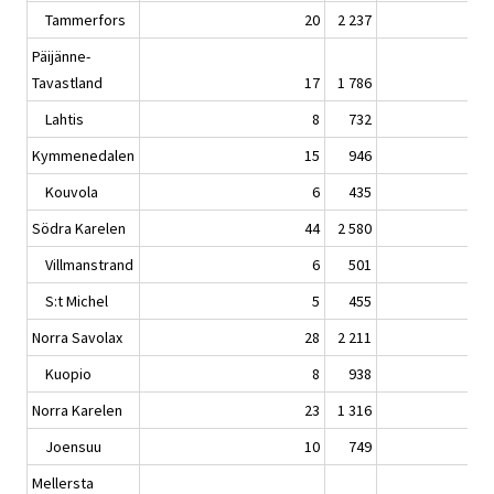
Tammerfors
20
2 237
Päijänne-
Tavastland
17
1 786
Lahtis
8
732
Kymmenedalen
15
946
Kouvola
6
435
Södra Karelen
44
2 580
Villmanstrand
6
501
S:t Michel
5
455
Norra Savolax
28
2 211
Kuopio
8
938
Norra Karelen
23
1 316
Joensuu
10
749
Mellersta