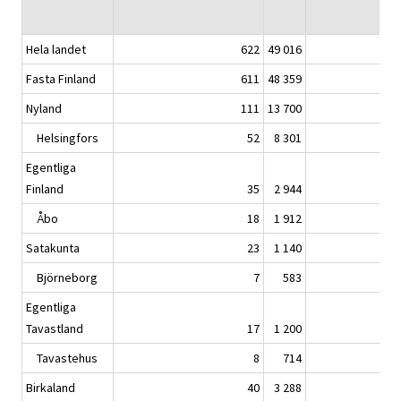
Hela landet
622
49 016
Fasta Finland
611
48 359
Nyland
111
13 700
Helsingfors
52
8 301
Egentliga
Finland
35
2 944
Åbo
18
1 912
Satakunta
23
1 140
Björneborg
7
583
Egentliga
Tavastland
17
1 200
Tavastehus
8
714
Birkaland
40
3 288