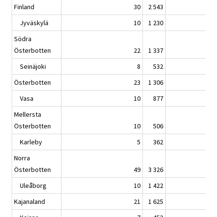
Finland
30
2 543
Jyväskylä
10
1 230
Södra
Österbotten
22
1 337
Seinäjoki
8
532
Österbotten
23
1 306
Vasa
10
877
Mellersta
Österbotten
10
506
Karleby
5
362
Norra
Österbotten
49
3 326
Uleåborg
10
1 422
Kajanaland
21
1 625