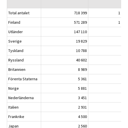
Total antalet
718 399
1 399
Finland
571 289
1 096
Utländer
147 110
303
Sverige
19 829
33
Tyskland
10 788
25
Ryssland
40 602
66
Britannien
8 989
22
Förenta Staterna
5 361
12
Norge
5 881
12
Nederländerna
3 451
7
Italien
2 931
7
Frankrike
4 500
10
Japan
2 560
5