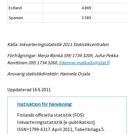
Estland
4 869
12
Spanien
3 589
8
Källa: Inkvarteringsstatistik 2011 Statistikcentralen
Förfrågningar: Merja Rönkä (09) 1734 3209, Juha-Pekka
Konttinen (09) 1734 3260,
liikenne.matkailu@stat.fi
Ansvarig statistikdirektör: Hannele Orjala
Uppdaterad 16.6.2011
Instruktion för hänvisning
:
Finlands officiella statistik (FOS):
Inkvarteringsstatistik [e-publikation].
ISSN=1799-6317.
April
2011, Tabellbilaga 5.