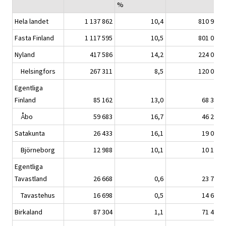
%
Hela landet
1 137 862
10,4
810 931
Fasta Finland
1 117 595
10,5
801 046
Nyland
417 586
14,2
224 007
Helsingfors
267 311
8,5
120 056
Egentliga
Finland
85 162
13,0
68 392
Åbo
59 683
16,7
46 225
Satakunta
26 433
16,1
19 078
Björneborg
12 988
10,1
10 133
Egentliga
Tavastland
26 668
0,6
23 703
Tavastehus
16 698
0,5
14 652
Birkaland
87 304
1,1
71 439