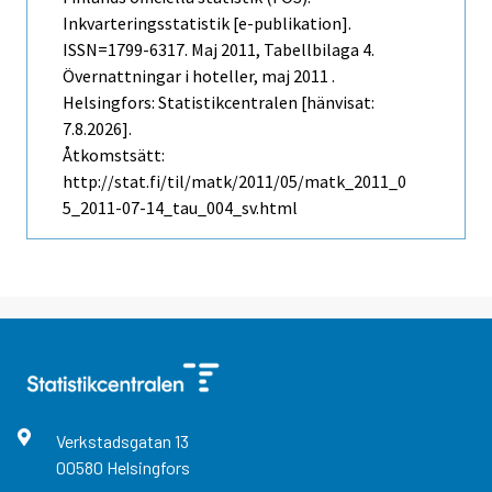
Inkvarteringsstatistik [e-publikation].
ISSN=1799-6317.
Maj
2011, Tabellbilaga 4.
Övernattningar i hoteller, maj 2011 .
Helsingfors: Statistikcentralen [hänvisat:
7.8.2026].
Åtkomstsätt:
http://stat.fi/til/matk/2011/05/matk_2011_0
5_2011-07-14_tau_004_sv.html
Verkstadsgatan
13
00580
Helsingfors