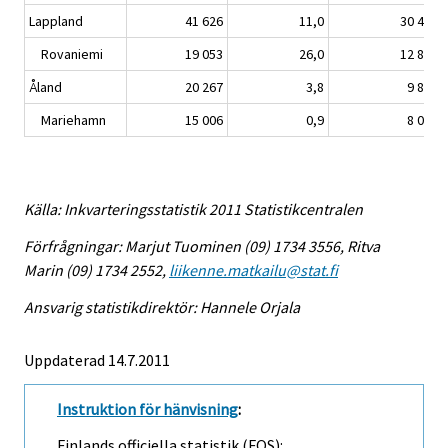
Lappland
41 626
11,0
30 464
Rovaniemi
19 053
26,0
12 859
Åland
20 267
3,8
9 885
Mariehamn
15 006
0,9
8 039
Källa: Inkvarteringsstatistik 2011 Statistikcentralen
Förfrågningar: Marjut Tuominen (09) 1734 3556, Ritva
Marin (09) 1734 2552,
liikenne.matkailu@stat.fi
Ansvarig statistikdirektör: Hannele Orjala
Uppdaterad 14.7.2011
Instruktion för hänvisning
:
Finlands officiella statistik (FOS):