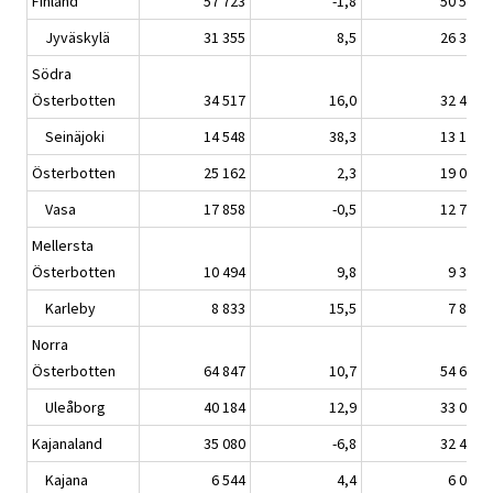
Finland
57 723
-1,8
50 580
Jyväskylä
31 355
8,5
26 373
Södra
Österbotten
34 517
16,0
32 485
Seinäjoki
14 548
38,3
13 147
Österbotten
25 162
2,3
19 033
Vasa
17 858
-0,5
12 748
Mellersta
Österbotten
10 494
9,8
9 377
Karleby
8 833
15,5
7 889
Norra
Österbotten
64 847
10,7
54 615
Uleåborg
40 184
12,9
33 027
Kajanaland
35 080
-6,8
32 459
Kajana
6 544
4,4
6 017