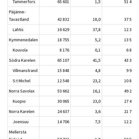
Tammerfors
65 601
1,5
51 444
Päijänne-
Tavastland
42 832
18,0
37 579
Lahtis
16 629
37,8
12 366
Kymmenedalen
18 755
5,2
13 557
Kouvola
8 176
0,1
6 828
Södra Karelen
65 107
41,5
43 306
Villmanstrand
15 848
4,8
9 930
S:t Michel
12 548
23,2
10 823
Norra Savolax
53 662
16,1
49 265
Kuopio
30 065
23,0
27 456
Norra Karelen
24 637
3,6
21 707
Joensuu
14 706
7,5
12 212
Mellersta