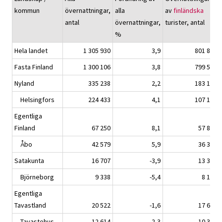
kommun
övernattningar,
alla
av
finländska
antal
övernattningar,
turister, antal
%
Hela landet
1 305 930
3,9
801 848
Fasta Finland
1 300 106
3,8
799 581
Nyland
335 238
2,2
183 102
Helsingfors
224 433
4,1
107 120
Egentliga
Finland
67 250
8,1
57 828
Åbo
42 579
5,9
36 310
Satakunta
16 707
-3,9
13 334
Björneborg
9 338
-5,4
8 199
Egentliga
Tavastland
20 522
-1,6
17 672
Tavastehus
12 614
2,3
10 330