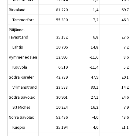
Birkaland
81 220
-1,4
69 799
Tammerfors
55 380
7,2
46 354
Päijänne-
Tavastland
35 182
6,8
27 645
Lahtis
10 796
14,8
7 297
Kymmenedalen
12 995
-11,6
8 617
Kouvola
6 519
-11,4
5 207
Södra Karelen
42 739
47,9
20 169
Villmanstrand
23 588
83,1
14 243
Södra Savolax
30 961
27,1
24 689
S:t Michel
10 224
16,2
7 930
Norra Savolax
52 486
-4,0
43 631
Kuopio
25 194
4,0
21 176