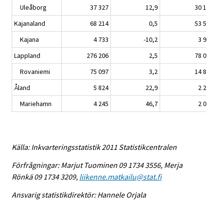
Uleåborg
37 327
12,9
30 153
Kajanaland
68 214
0,5
53 528
Kajana
4 733
-10,2
3 993
Lappland
276 206
2,5
78 022
Rovaniemi
75 097
3,2
14 860
Åland
5 824
22,9
2 267
Mariehamn
4 245
46,7
2 014
Källa: Inkvarteringsstatistik 2011 Statistikcentralen
Förfrågningar: Marjut Tuominen 09 1734 3556, Merja
Rönkä 09 1734 3209,
liikenne.matkailu@stat.fi
Ansvarig statistikdirektör: Hannele Orjala