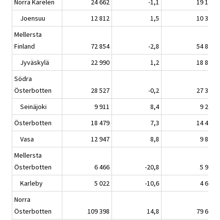
Norra Karelen
24 662
-1,1
19 164
Joensuu
12 812
1,5
10 343
Mellersta
Finland
72 854
-2,8
54 889
Jyväskylä
22 990
1,2
18 888
Södra
Österbotten
28 527
-0,2
27 358
Seinäjoki
9 911
8,4
9 290
Österbotten
18 479
7,3
14 495
Vasa
12 947
8,8
9 877
Mellersta
Österbotten
6 466
-20,8
5 967
Karleby
5 022
-10,6
4 655
Norra
Österbotten
109 398
14,8
79 672