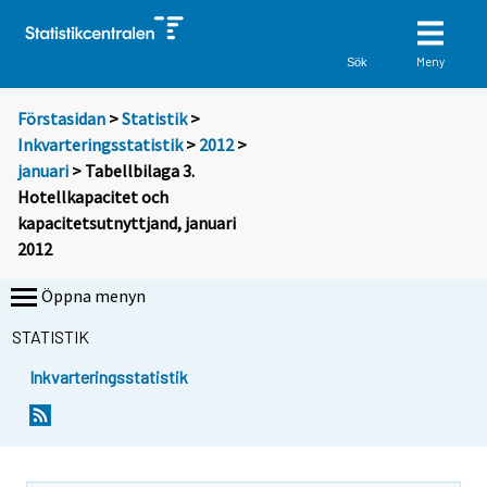
Meny
Sök
Förstasidan
>
Statistik
>
Inkvarteringsstatistik
>
2012
>
januari
> Tabellbilaga 3.
Hotellkapacitet och
kapacitetsutnyttjand, januari
2012
Öppna menyn
STATISTIK
Inkvarteringsstatistik