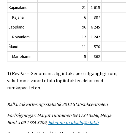
Kajanaland
21
1 615
Kajana
6
387
Lappland
96
6 245
Rovaniemi
12
1 242
Åland
11
570
Mariehamn
5
362
1) RevPar = Genomsnittlig intäkt per tillgängligt rum,
vilket motsvarar totala logiintäkten delat med
rumkapaciteten.
Källa: Inkvarteringsstatistik 2012 Statistikcentralen
Förfrågningar: Marjut Tuominen 09 1734 3556, Merja
Rönkä 09 1734 3209,
liikenne.matkailu@stat.fi