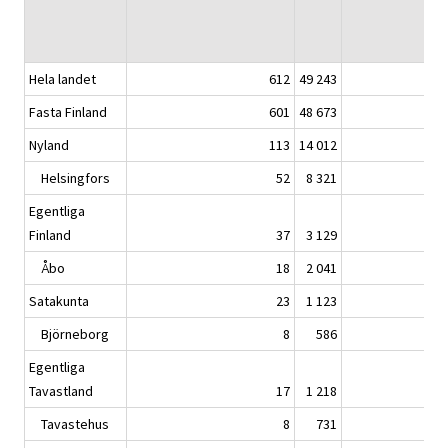
Hela landet
612
49 243
Fasta Finland
601
48 673
Nyland
113
14 012
Helsingfors
52
8 321
Egentliga
Finland
37
3 129
Åbo
18
2 041
Satakunta
23
1 123
Björneborg
8
586
Egentliga
Tavastland
17
1 218
Tavastehus
8
731