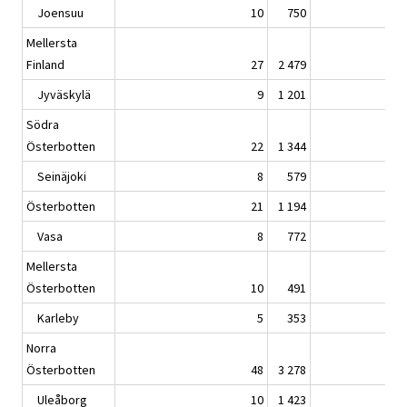
Joensuu
10
750
Mellersta
Finland
27
2 479
Jyväskylä
9
1 201
Södra
Österbotten
22
1 344
Seinäjoki
8
579
Österbotten
21
1 194
Vasa
8
772
Mellersta
Österbotten
10
491
Karleby
5
353
Norra
Österbotten
48
3 278
Uleåborg
10
1 423