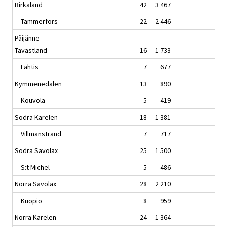
Birkaland
42
3 467
Tammerfors
22
2 446
Päijänne-
Tavastland
16
1 733
Lahtis
7
677
Kymmenedalen
13
890
Kouvola
5
419
Södra Karelen
18
1 381
Villmanstrand
7
717
Södra Savolax
25
1 500
S:t Michel
5
486
Norra Savolax
28
2 210
Kuopio
8
959
Norra Karelen
24
1 364