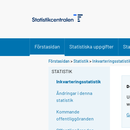
Förstasidan
Statistiska uppgifter
Sta
Förstasidan
>
Statistik
>
Inkvarteringsstatisti
STATISTIK
Inkvarteringsstatistik
D
Ändringar i denna
U
statistik
w
Kommande
G
offentliggöranden