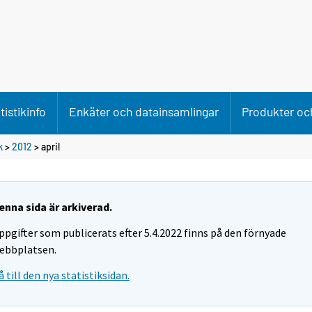
tistikinfo
Enkäter och datainsamlingar
Produkter och
k
>
2012
>
april
enna sida är arkiverad.
ppgifter som publicerats efter 5.4.2022 finns på den förnyade
ebbplatsen.
å till den nya statistiksidan.