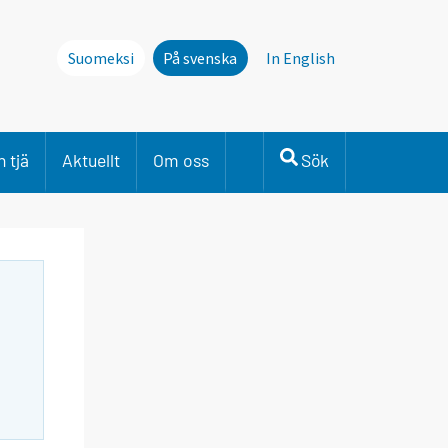
Suomeksi
På svenska
In English
 tjä
Aktuellt
Om oss
Sök