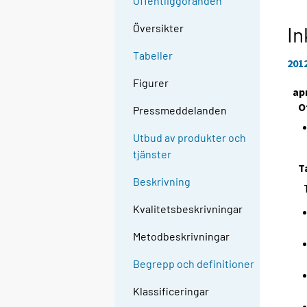
Offentliggöranden
Översikter
In
Tabeller
201
Figurer
apr
O
Pressmeddelanden
Utbud av produkter och
tjänster
T
Beskrivning
Kvalitetsbeskrivningar
Metodbeskrivningar
Begrepp och definitioner
Klassificeringar