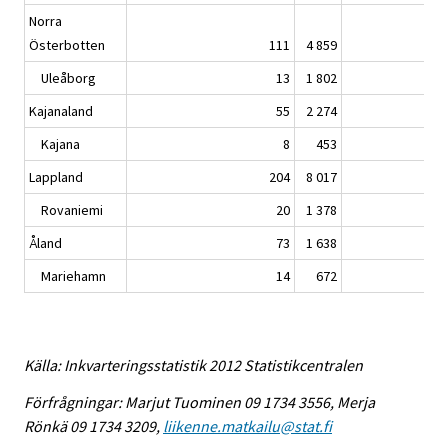
Norra
Österbotten
111
4 859
Uleåborg
13
1 802
Kajanaland
55
2 274
Kajana
8
453
Lappland
204
8 017
Rovaniemi
20
1 378
Åland
73
1 638
Mariehamn
14
672
Källa: Inkvarteringsstatistik 2012 Statistikcentralen
Förfrågningar: Marjut Tuominen 09 1734 3556, Merja
Rönkä 09 1734 3209,
liikenne.matkailu@stat.fi