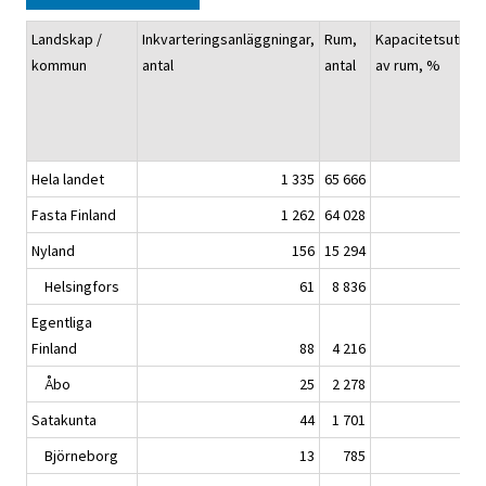
Landskap /
Inkvarteringsanläggningar,
Rum,
Kapacitetsutnyt
kommun
antal
antal
av rum, %
Hela landet
1 335
65 666
Fasta Finland
1 262
64 028
Nyland
156
15 294
Helsingfors
61
8 836
Egentliga
Finland
88
4 216
Åbo
25
2 278
Satakunta
44
1 701
Björneborg
13
785