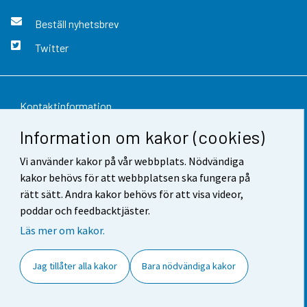
Beställ nyhetsbrev
Twitter
Kontaktinformation
Information om kakor (cookies)
Respons
Vi använder kakor på vår webbplats. Nödvändiga
Användarvillkor
kakor behövs för att webbplatsen ska fungera på
Dataskydd
rätt sätt. Andra kakor behövs för att visa videor,
poddar och feedbacktjäster.
Tillgänglighet
Läs mer om kakor.
Information om webbplatsen
Jag tillåter alla kakor
Bara nödvändiga kakor
Cookie-inställningar