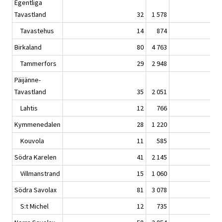
Egentliga
Tavastland
32
1 578
Tavastehus
14
874
Birkaland
80
4 763
Tammerfors
29
2 948
Päijänne-
Tavastland
35
2 051
Lahtis
12
766
Kymmenedalen
28
1 220
Kouvola
11
585
Södra Karelen
41
2 145
Villmanstrand
15
1 060
Södra Savolax
81
3 078
S:t Michel
12
735