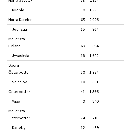
Norra Savolax
58
2 854
Kuopio
20
1 335
Norra Karelen
65
2 026
Joensuu
15
864
Mellersta
Finland
69
3 694
Jyväskylä
18
1 692
Södra
Österbotten
50
1 974
Seinäjoki
10
631
Österbotten
41
1 566
Vasa
9
840
Mellersta
Österbotten
24
718
Karleby
12
499