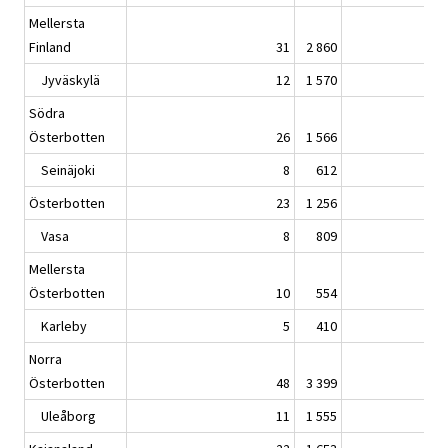
Mellersta
Finland
31
2 860
Jyväskylä
12
1 570
Södra
Österbotten
26
1 566
Seinäjoki
8
612
Österbotten
23
1 256
Vasa
8
809
Mellersta
Österbotten
10
554
Karleby
5
410
Norra
Österbotten
48
3 399
Uleåborg
11
1 555