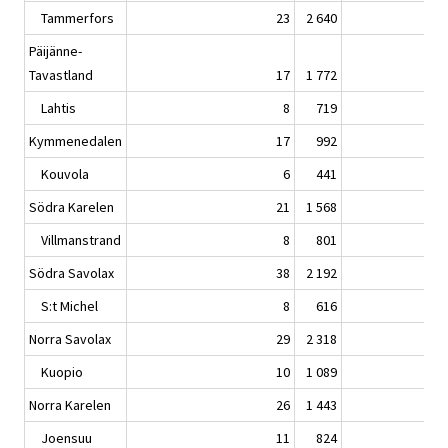
Tammerfors
23
2 640
Päijänne-
Tavastland
17
1 772
Lahtis
8
719
Kymmenedalen
17
992
Kouvola
6
441
Södra Karelen
21
1 568
Villmanstrand
8
801
Södra Savolax
38
2 192
S:t Michel
8
616
Norra Savolax
29
2 318
Kuopio
10
1 089
Norra Karelen
26
1 443
Joensuu
11
824