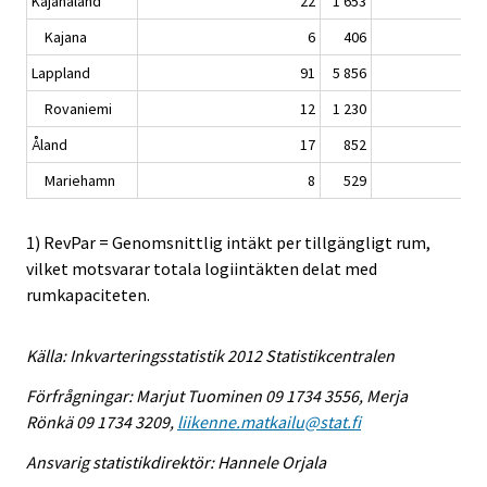
Kajanaland
22
1 653
Kajana
6
406
Lappland
91
5 856
Rovaniemi
12
1 230
Åland
17
852
Mariehamn
8
529
1) RevPar = Genomsnittlig intäkt per tillgängligt rum,
vilket motsvarar totala logiintäkten delat med
rumkapaciteten.
Källa: Inkvarteringsstatistik 2012 Statistikcentralen
Förfrågningar: Marjut Tuominen 09 1734 3556, Merja
Rönkä 09 1734 3209,
liikenne.matkailu@stat.fi
Ansvarig statistikdirektör: Hannele Orjala