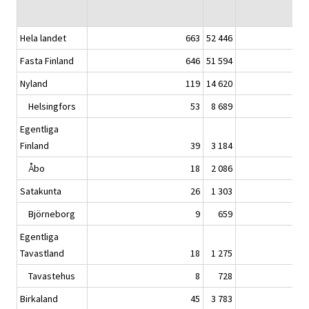
Hela landet
663
52 446
Fasta Finland
646
51 594
Nyland
119
14 620
Helsingfors
53
8 689
Egentliga
Finland
39
3 184
Åbo
18
2 086
Satakunta
26
1 303
Björneborg
9
659
Egentliga
Tavastland
18
1 275
Tavastehus
8
728
Birkaland
45
3 783