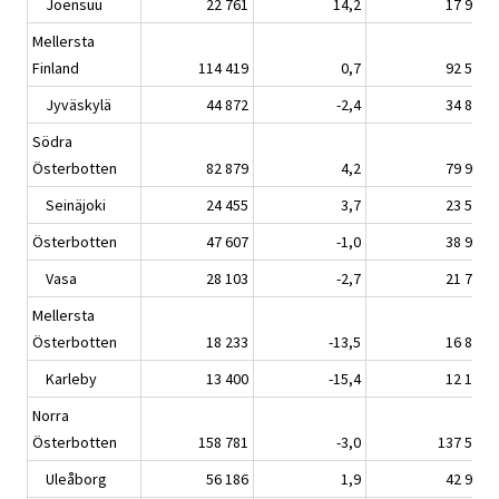
Joensuu
22 761
14,2
17 974
Mellersta
Finland
114 419
0,7
92 559
Jyväskylä
44 872
-2,4
34 895
Södra
Österbotten
82 879
4,2
79 958
Seinäjoki
24 455
3,7
23 544
Österbotten
47 607
-1,0
38 909
Vasa
28 103
-2,7
21 743
Mellersta
Österbotten
18 233
-13,5
16 802
Karleby
13 400
-15,4
12 147
Norra
Österbotten
158 781
-3,0
137 529
Uleåborg
56 186
1,9
42 900