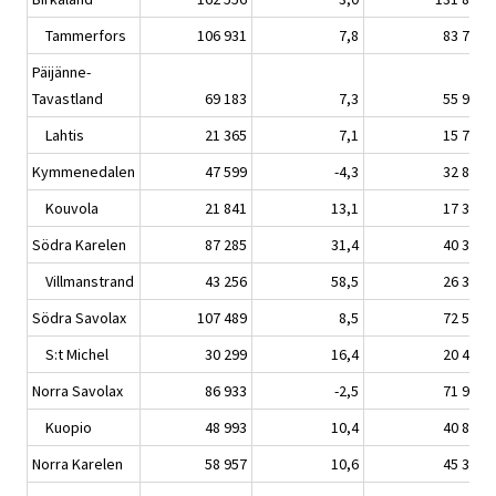
Tammerfors
106 931
7,8
83 779
Päijänne-
Tavastland
69 183
7,3
55 987
Lahtis
21 365
7,1
15 781
Kymmenedalen
47 599
-4,3
32 808
Kouvola
21 841
13,1
17 329
Södra Karelen
87 285
31,4
40 336
Villmanstrand
43 256
58,5
26 352
Södra Savolax
107 489
8,5
72 509
S:t Michel
30 299
16,4
20 424
Norra Savolax
86 933
-2,5
71 951
Kuopio
48 993
10,4
40 874
Norra Karelen
58 957
10,6
45 354