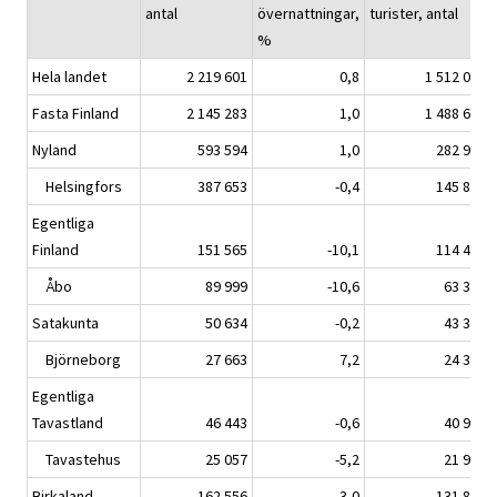
antal
övernattningar,
turister, antal
%
Hela landet
2 219 601
0,8
1 512 014
Fasta Finland
2 145 283
1,0
1 488 604
Nyland
593 594
1,0
282 929
Helsingfors
387 653
-0,4
145 858
Egentliga
Finland
151 565
-10,1
114 404
Åbo
89 999
-10,6
63 339
Satakunta
50 634
-0,2
43 361
Björneborg
27 663
7,2
24 339
Egentliga
Tavastland
46 443
-0,6
40 993
Tavastehus
25 057
-5,2
21 980
Birkaland
162 556
3,0
131 870