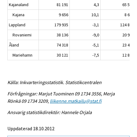
Kajanaland
81 191
4,3
65 539
Kajana
9 656
10,1
8 696
Lappland
179 935
-3,1
124 806
Rovaniemi
38 136
-9,0
20 998
Åland
74 318
-5,1
23 410
Mariehamn
30 121
-7,5
12 840
Källa: Inkvarteringsstatistik. Statistikcentralen
Förfrågningar: Marjut Tuominen 09 1734 3556, Merja
Rönkä 09 1734 3209,
liikenne.matkailu@stat.fi
Ansvarig statistikdirektör: Hannele Orjala
Uppdaterad 18.10.2012