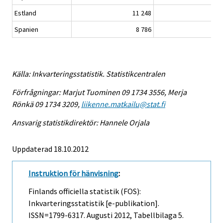
Estland
11 248
23
Spanien
8 786
17
Källa: Inkvarteringsstatistik. Statistikcentralen
Förfrågningar: Marjut Tuominen 09 1734 3556, Merja
Rönkä 09 1734 3209,
liikenne.matkailu@stat.fi
Ansvarig statistikdirektör: Hannele Orjala
Uppdaterad 18.10.2012
Instruktion för hänvisning
:
Finlands officiella statistik (FOS):
Inkvarteringsstatistik [e-publikation].
ISSN=1799-6317.
Augusti
2012, Tabellbilaga 5.