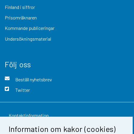
Finland i siffror
Prisomräknaren
Kommande publiceringar
Undersökningsmaterial
Följ oss
Beställ nyhetsbrev
Twitter
Kontaktinformation
Information om kakor (cookies)
Respons