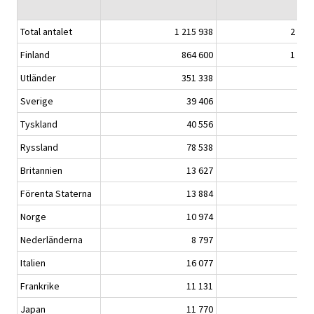
Total antalet
1 215 938
2 219
Finland
864 600
1 512
Utländer
351 338
707
Sverige
39 406
75
Tyskland
40 556
75
Ryssland
78 538
162
Britannien
13 627
27
Förenta Staterna
13 884
30
Norge
10 974
21
Nederländerna
8 797
17
Italien
16 077
30
Frankrike
11 131
22
Japan
11 770
22