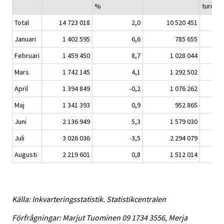
%
turiste
Total
14 723 018
2,0
10 520 451
Januari
1 402 595
6,6
785 655
Februari
1 459 450
8,7
1 028 044
Mars
1 742 145
4,1
1 292 502
April
1 394 849
-0,2
1 076 262
Maj
1 341 393
0,9
952 865
Juni
2 136 949
5,3
1 579 030
Juli
3 026 036
-3,5
2 294 079
Augusti
2 219 601
0,8
1 512 014
Källa: Inkvarteringsstatistik. Statistikcentralen
Förfrågningar: Marjut Tuominen 09 1734 3556, Merja