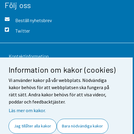
Följ oss
Beställ nyhetsbrev
Twitter
Kontaktinformation
Information om kakor (cookies)
Respons
Vi använder kakor på vår webbplats. Nödvändiga
Användarvillkor
kakor behövs för att webbplatsen ska fungera på
Dataskydd
rätt sätt. Andra kakor behövs för att visa videor,
poddar och feedbacktjäster.
Tillgänglighet
Läs mer om kakor.
Information om webbplatsen
Jag tillåter alla kakor
Bara nödvändiga kakor
Cookie-inställningar