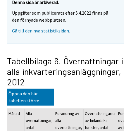
Denna sida är arkiverad.
Uppgifter som publicerats efter 5.4.2022 finns på
den förnyade webbplatsen.
Gå till den nya statistiksidan.
Tabellbilaga 6. Övernattningar i
alla inkvarteringsanläggningar,
2012
Öppna den här
tabellen större
Månad
Alla
Förändring av
Övernattningarna
Föränd
övernattningar,
alla
av finländska
överna
antal
övernattningar,
turister, antal
av finl