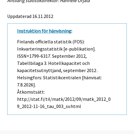
Ansvarig statistikdirektör: Hannele Orjala
Uppdaterad 16.11.2012
Instruktion för hänvisning
:
Finlands officiella statistik (FOS):
Inkvarteringsstatistik [e-publikation].
ISSN=1799-6317.
September
2012,
Tabellbilaga 3. Hotellkapacitet och
kapacitetsutnyttjand, september 2012 .
Helsingfors: Statistikcentralen [hänvisat:
7.8.2026].
Åtkomstsätt:
http://stat.fi/til/matk/2012/09/matk_2012_0
9_2012-11-16_tau_003_sv.html