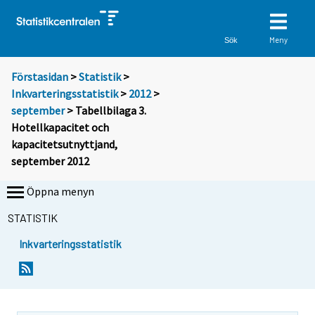
Meny
Sök
Förstasidan
>
Statistik
>
Inkvarteringsstatistik
>
2012
>
september
> Tabellbilaga 3.
Hotellkapacitet och
kapacitetsutnyttjand,
september 2012
Öppna menyn
STATISTIK
Inkvarteringsstatistik