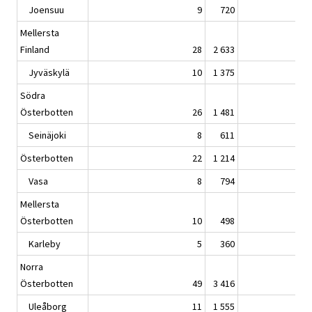
Joensuu
9
720
Mellersta
Finland
28
2 633
Jyväskylä
10
1 375
Södra
Österbotten
26
1 481
Seinäjoki
8
611
Österbotten
22
1 214
Vasa
8
794
Mellersta
Österbotten
10
498
Karleby
5
360
Norra
Österbotten
49
3 416
Uleåborg
11
1 555