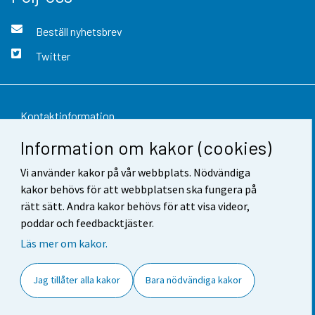
Beställ nyhetsbrev
Twitter
Kontaktinformation
Information om kakor (cookies)
Respons
Vi använder kakor på vår webbplats. Nödvändiga
Användarvillkor
kakor behövs för att webbplatsen ska fungera på
Dataskydd
rätt sätt. Andra kakor behövs för att visa videor,
poddar och feedbacktjäster.
Tillgänglighet
Läs mer om kakor.
Information om webbplatsen
Jag tillåter alla kakor
Bara nödvändiga kakor
Cookie-inställningar