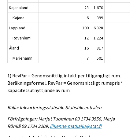
Kajanaland
23
1 670
Kajana
6
399
Lappland
100
6 328
Rovaniemi
12
1 224
Åland
16
817
Mariehamn
7
501
1) RevPar = Genomsnittlig intäkt per tillgängligt rum.
Beräkningsformel. RevPar = Genomsnittligt rumspris *
kapacitetsutnyttjande av rum.
Källa: Inkvarteringsstatistik. Statistikcentralen
Förfrågningar: Marjut Tuominen 09 1734 3556, Merja
Rönkä 09 1734 3209,
liikenne.matkailu@stat.fi