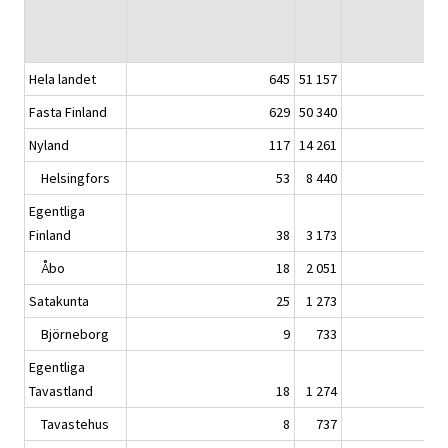
Hela landet
645
51 157
Fasta Finland
629
50 340
Nyland
117
14 261
Helsingfors
53
8 440
Egentliga
Finland
38
3 173
Åbo
18
2 051
Satakunta
25
1 273
Björneborg
9
733
Egentliga
Tavastland
18
1 274
Tavastehus
8
737