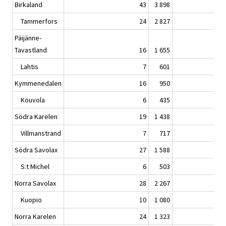
Birkaland
43
3 898
Tammerfors
24
2 827
Päijänne-
Tavastland
16
1 655
Lahtis
7
601
Kymmenedalen
16
950
Kouvola
6
435
Södra Karelen
19
1 438
Villmanstrand
7
717
Södra Savolax
27
1 588
S:t Michel
6
503
Norra Savolax
28
2 267
Kuopio
10
1 080
Norra Karelen
24
1 323