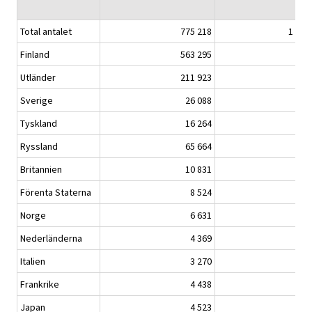
Total antalet
775 218
1 354
Finland
563 295
943
Utländer
211 923
411
Sverige
26 088
43
Tyskland
16 264
34
Ryssland
65 664
121
Britannien
10 831
22
Förenta Staterna
8 524
18
Norge
6 631
11
Nederländerna
4 369
7
Italien
3 270
7
Frankrike
4 438
9
Japan
4 523
8