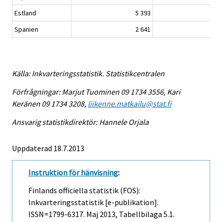
Estland
5 393
12
Spanien
2 641
5
Källa: Inkvarteringsstatistik. Statistikcentralen
Förfrågningar: Marjut Tuominen 09 1734 3556, Kari
Keränen 09 1734 3208,
liikenne.matkailu@stat.fi
Ansvarig statistikdirektör: Hannele Orjala
Uppdaterad 18.7.2013
Instruktion för hänvisning
:
Finlands officiella statistik (FOS):
Inkvarteringsstatistik [e-publikation].
ISSN=1799-6317.
Maj
2013, Tabellbilaga 5.1.