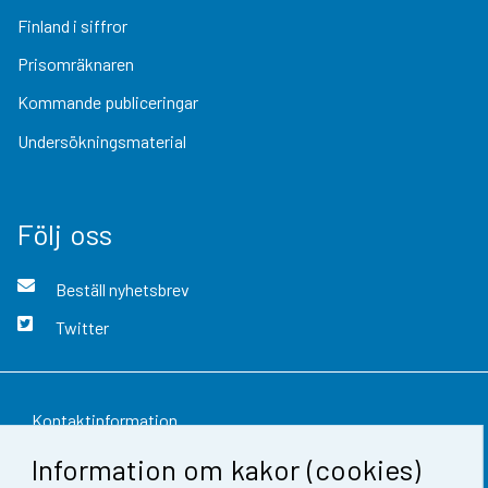
Finland i siffror
Prisomräknaren
Kommande publiceringar
Undersökningsmaterial
Följ oss
Beställ nyhetsbrev
Twitter
Kontaktinformation
Information om kakor (cookies)
Respons