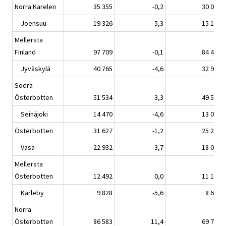
Norra Karelen
35 355
-0,2
30 014
Joensuu
19 326
5,3
15 165
Mellersta
Finland
97 709
-0,1
84 403
Jyväskylä
40 765
-4,6
32 982
Södra
Österbotten
51 534
3,3
49 556
Seinäjoki
14 470
-4,6
13 088
Österbotten
31 627
-1,2
25 293
Vasa
22 932
-3,7
18 051
Mellersta
Österbotten
12 492
0,0
11 147
Karleby
9 828
-5,6
8 634
Norra
Österbotten
86 583
11,4
69 782