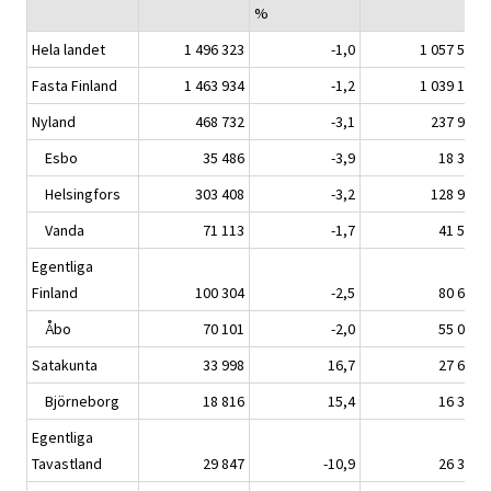
%
Hela landet
1 496 323
-1,0
1 057 581
Fasta Finland
1 463 934
-1,2
1 039 162
Nyland
468 732
-3,1
237 995
Esbo
35 486
-3,9
18 346
Helsingfors
303 408
-3,2
128 927
Vanda
71 113
-1,7
41 568
Egentliga
Finland
100 304
-2,5
80 640
Åbo
70 101
-2,0
55 079
Satakunta
33 998
16,7
27 625
Björneborg
18 816
15,4
16 357
Egentliga
Tavastland
29 847
-10,9
26 311