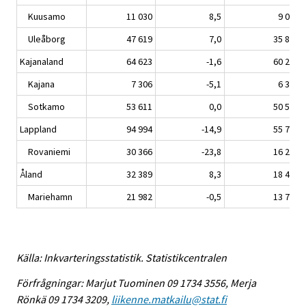
Kuusamo
11 030
8,5
9 064
Uleåborg
47 619
7,0
35 892
Kajanaland
64 623
-1,6
60 272
Kajana
7 306
-5,1
6 396
Sotkamo
53 611
0,0
50 509
Lappland
94 994
-14,9
55 770
Rovaniemi
30 366
-23,8
16 223
Åland
32 389
8,3
18 419
Mariehamn
21 982
-0,5
13 722
Källa: Inkvarteringsstatistik. Statistikcentralen
Förfrågningar: Marjut Tuominen 09 1734 3556, Merja
Rönkä 09 1734 3209,
liikenne.matkailu@stat.fi