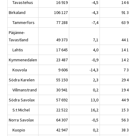
Tavastehus
16 919
-4,5
14 616
Birkaland
106 127
-4,3
91 318
Tammerfors
77 288
-7,4
63 978
Päijänne-
Tavastland
49 373
7,1
44 107
Lahtis
17 645
4,0
14 159
Kymmenedalen
23 487
-0,9
14 212
Kouvola
9 606
-14,3
7 307
Södra Karelen
55 150
2,3
29 416
Villmanstrand
30 941
0,2
19 450
Södra Savolax
57 692
13,0
44 986
S:t Michel
22 522
16,2
15 332
Norra Savolax
64 307
-0,5
56 315
Kuopio
42 947
0,2
38 350