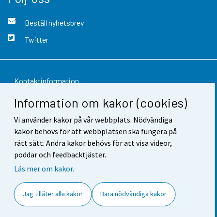
Beställ nyhetsbrev
Twitter
Kontaktinformation
Information om kakor (cookies)
Respons
Vi använder kakor på vår webbplats. Nödvändiga
Användarvillkor
kakor behövs för att webbplatsen ska fungera på
Dataskydd
rätt sätt. Andra kakor behövs för att visa videor,
poddar och feedbacktjäster.
Tillgänglighet
Läs mer om kakor.
Information om webbplatsen
Jag tillåter alla kakor
Bara nödvändiga kakor
Cookie-inställningar