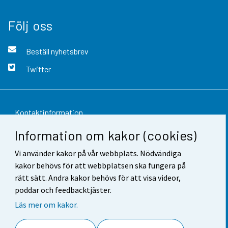
Följ oss
Beställ nyhetsbrev
Twitter
Kontaktinformation
Information om kakor (cookies)
Respons
Vi använder kakor på vår webbplats. Nödvändiga
Användarvillkor
kakor behövs för att webbplatsen ska fungera på
Dataskydd
rätt sätt. Andra kakor behövs för att visa videor,
poddar och feedbacktjäster.
Tillgänglighet
Läs mer om kakor.
Information om webbplatsen