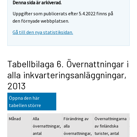
Denna sida är arkiverad.
Uppgifter som publicerats efter 5.4.2022 finns på
den förnyade webbplatsen.
Gå till den nya statistiksidan.
Tabellbilaga 6. Övernattningar i
alla inkvarteringsanläggningar,
2013
Öppna den här
tabellen större
Månad
Alla
Förändring av
Övernattningarna
För
övernattningar,
alla
av finländska
öve
antal
övernattningar,
turister, antal
av f