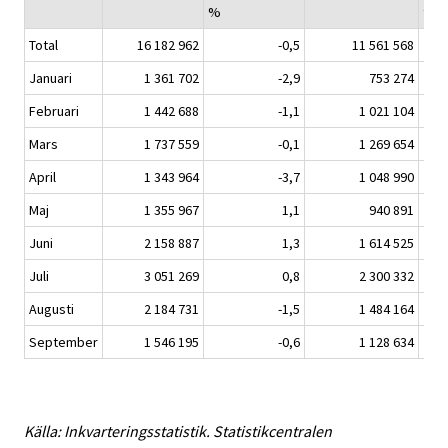
%
turi
Total
16 182 962
-0,5
11 561 568
Januari
1 361 702
-2,9
753 274
Februari
1 442 688
-1,1
1 021 104
Mars
1 737 559
-0,1
1 269 654
April
1 343 964
-3,7
1 048 990
Maj
1 355 967
1,1
940 891
Juni
2 158 887
1,3
1 614 525
Juli
3 051 269
0,8
2 300 332
Augusti
2 184 731
-1,5
1 484 164
September
1 546 195
-0,6
1 128 634
Källa: Inkvarteringsstatistik. Statistikcentralen