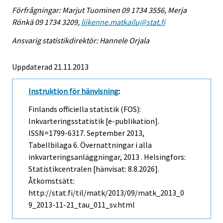
Förfrågningar: Marjut Tuominen 09 1734 3556, Merja
Rönkä 09 1734 3209,
liikenne.matkailu@stat.fi
Ansvarig statistikdirektör: Hannele Orjala
Uppdaterad 21.11.2013
Instruktion för hänvisning
:
Finlands officiella statistik (FOS):
Inkvarteringsstatistik [e-publikation].
ISSN=1799-6317.
September
2013,
Tabellbilaga 6. Övernattningar i alla
inkvarteringsanläggningar, 2013 . Helsingfors:
Statistikcentralen [hänvisat: 8.8.2026].
Åtkomstsätt:
http://stat.fi/til/matk/2013/09/matk_2013_0
9_2013-11-21_tau_011_sv.html