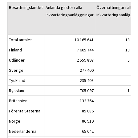
Bosättningslandet
Anlända gäster i alla
Övernattningar i alla
inkvarteringsanläggningar
inkvarteringsanläggni
Total antalet
10 165 641
18 888
Finland
7 605 744
13 570
Utländer
2 559 897
5 317
Sverige
277 400
511
Tyskland
235 408
474
Ryssland
705 097
1 461
Britannien
132 364
326
Förenta Staterna
85 086
178
Norge
86 919
167
Nederländerna
65 042
147