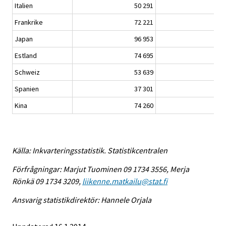
Italien
50 291
104
Frankrike
72 221
190
Japan
96 953
187
Estland
74 695
172
Schweiz
53 639
120
Spanien
37 301
85
Kina
74 260
117
Källa: Inkvarteringsstatistik. Statistikcentralen
Förfrågningar: Marjut Tuominen 09 1734 3556, Merja
Rönkä 09 1734 3209,
liikenne.matkailu@stat.fi
Ansvarig statistikdirektör: Hannele Orjala