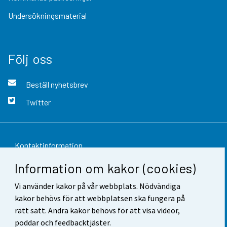
Undersökningsmaterial
Följ oss
Beställ nyhetsbrev
Twitter
Kontaktinformation
Information om kakor (cookies)
Respons
Vi använder kakor på vår webbplats. Nödvändiga
Användarvillkor
kakor behövs för att webbplatsen ska fungera på
Dataskydd
rätt sätt. Andra kakor behövs för att visa videor,
poddar och feedbacktjäster.
Tillgänglighet