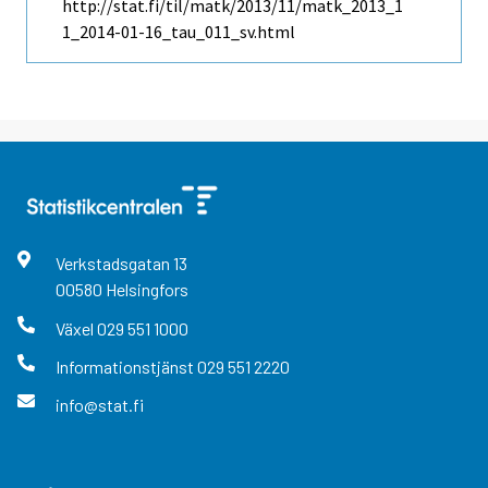
http://stat.fi/til/matk/2013/11/matk_2013_1
1_2014-01-16_tau_011_sv.html
Verkstadsgatan
13
00580
Helsingfors
Växel
029 551 1000
Informationstjänst
029 551 2220
info@stat.fi