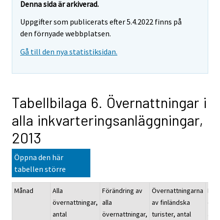
Denna sida är arkiverad.
Uppgifter som publicerats efter 5.4.2022 finns på
den förnyade webbplatsen.
Gå till den nya statistiksidan.
Tabellbilaga 6. Övernattningar i
alla inkvarteringsanläggningar,
2013
Öppna den här
tabellen större
Månad
Alla
Förändring av
Övernattningarna
För
övernattningar,
alla
av finländska
öve
antal
övernattningar,
turister, antal
av f