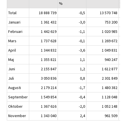
%
turi
Total
18 888 739
-0,5
13 570 748
Januari
1 361 432
-3,0
753 200
Februari
1 442 619
-1,1
1 020 985
Mars
1 737 628
-0,1
1 269 672
April
1 344 832
-3,6
1 049 831
Maj
1 355 821
1,1
940 247
Juni
2 155 847
1,2
1 612 877
Juli
3 050 836
0,8
2 301 849
Augusti
2 179 214
-1,7
1 480 382
September
1 549 854
-0,4
1 128 048
Oktober
1 367 616
-2,0
1 052 148
November
1 343 040
2,4
961 509