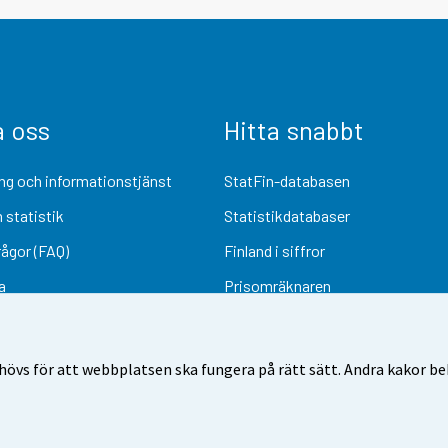
a oss
Hitta snabbt
ng och informationstjänst
StatFin-databasen
 statistik
Statistikdatabaser
rågor (FAQ)
Finland i siffror
a
Prisomräknaren
Kommande publiceringar
Undersökningsmaterial
övs för att webbplatsen ska fungera på rätt sätt. Andra kakor behö
Användarvillkor
Dataskydd
Tillgänglighet
Information om