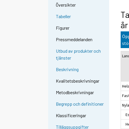
Översikter
Ta
Tabeller
år
Figurer
Öpp
Pressmeddelanden
stö
Utbud av produkter och
Lan
tjänster
Beskrivning
Kvalitetsbeskrivningar
Hel
Metodbeskrivningar
Fas
Begrepp och definitioner
Nyl
Es
Klassificeringar
Hel
Tilläggsuppgifter