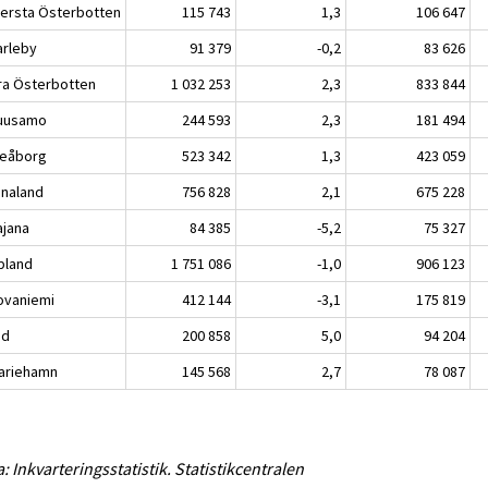
lersta Österbotten
115 743
1,3
106 647
rleby
91 379
-0,2
83 626
ra Österbotten
1 032 253
2,3
833 844
usamo
244 593
2,3
181 494
eåborg
523 342
1,3
423 059
analand
756 828
2,1
675 228
jana
84 385
-5,2
75 327
pland
1 751 086
-1,0
906 123
vaniemi
412 144
-3,1
175 819
nd
200 858
5,0
94 204
riehamn
145 568
2,7
78 087
a: Inkvarteringsstatistik. Statistikcentralen