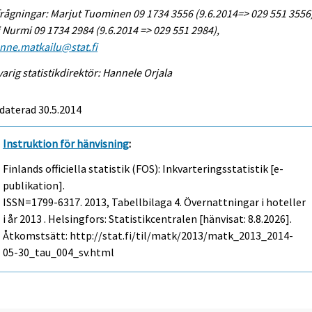
rågningar: Marjut Tuominen 09 1734 3556 (9.6.2014=> 029 551 3556
 Nurmi 09 1734 2984 (9.6.2014 => 029 551 2984),
enne.matkailu@stat.fi
arig statistikdirektör: Hannele Orjala
daterad 30.5.2014
Instruktion för hänvisning
:
Finlands officiella statistik (FOS): Inkvarteringsstatistik [e-
publikation].
ISSN=1799-6317. 2013, Tabellbilaga 4. Övernattningar i hoteller
i år 2013 . Helsingfors: Statistikcentralen [hänvisat: 8.8.2026].
Åtkomstsätt: http://stat.fi/til/matk/2013/matk_2013_2014-
05-30_tau_004_sv.html