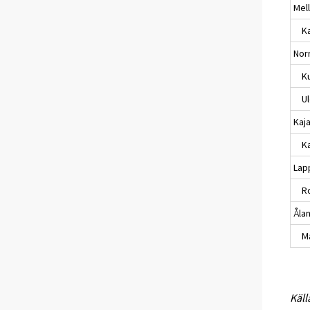
Mel
Ka
Nor
Ku
Ul
Kaj
Ka
Lap
Ro
Åla
Ma
Käll