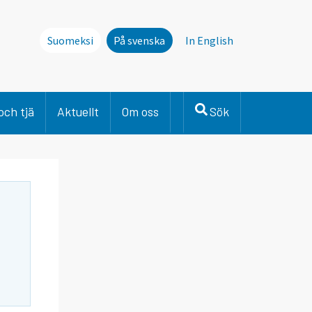
Suomeksi
På svenska
In English
och tjä
Aktuellt
Om oss
Sök