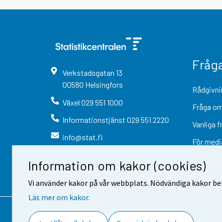
Fråg
Verkstadsgatan
13
00580
Helsingfors
Rådgivni
Växel
029 551 1000
Fråga om
Informationstjänst
029 551 2220
Vanliga f
info@stat.fi
För medi
Information om kakor (cookies)
Vi använder kakor på vår webbplats. Nödvändiga kakor beh
Läs mer om kakor.
Kontaktinformation
Respons