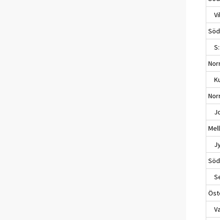
Vil
Söd
S:t
Nor
Ku
Nor
Jo
Mell
Jyv
Söd
Sei
Öst
Va