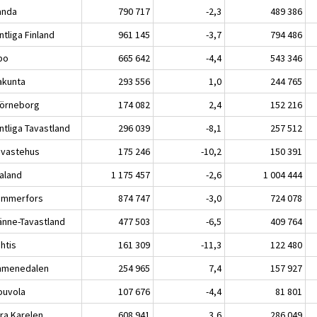
nda
790 717
-2,3
489 386
tliga Finland
961 145
-3,7
794 486
bo
665 642
-4,4
543 346
akunta
293 556
1,0
244 765
örneborg
174 082
2,4
152 216
ntliga Tavastland
296 039
-8,1
257 512
vastehus
175 246
-10,2
150 391
kaland
1 175 457
-2,6
1 004 444
mmerfors
874 747
-3,0
724 078
jänne-Tavastland
477 503
-6,5
409 764
tis
161 309
-11,3
122 480
menedalen
254 965
7,4
157 927
uvola
107 676
-4,4
81 801
ra Karelen
608 941
3,6
286 049