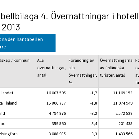
bellbilaga 4. Övernattningar i hotell
 2013
na den här tabellen
rre
dskap / kommun
Alla
Förändring av
Övernattningarna
F
övernattningar,
alla
av finländska
ö
antal
övernattningar,
turister, antal
a
%
tu
a landet
16 007 595
-1,7
11 169 153
ta Finland
15 806 737
-1,8
11 074 949
and
4 794 876
-3,2
2 572 528
bo
359 560
-3,4
201 435
singfors
3 088 985
-3,3
1 433 566