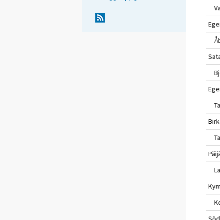
Va
Egen
Å
Sat
Bj
Ege
Ta
Bir
Ta
Päi
Lah
Kym
Ko
Söd