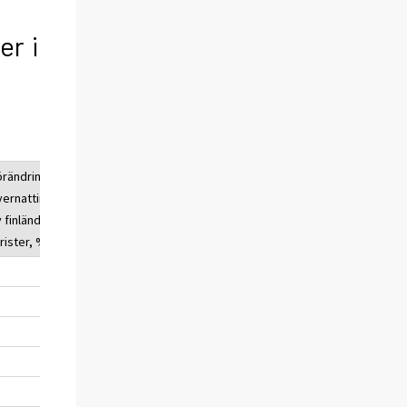
er i
örändring av
Övernattningarna
Förändring av
vernattingarna
av utländska
övernattingarna
v finländska
turister, antal
av utländska
rister, %
turister, %
-2,1
4 838 442
-0,8
-2,2
4 731 788
-0,9
-3,6
2 222 348
-2,8
-4,9
158 125
-1,5
-1,7
1 655 419
-4,7