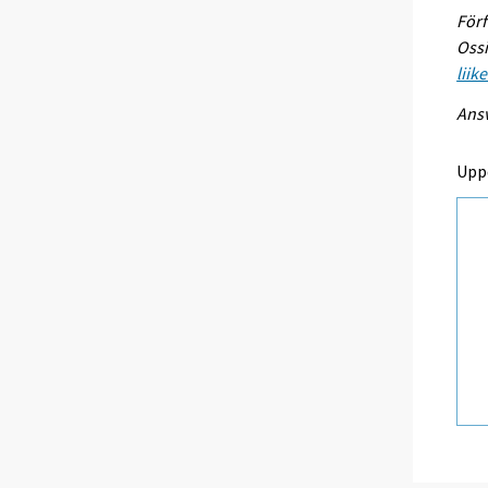
Förf
Ossi
liik
Ansv
Upp