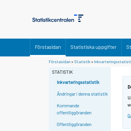
Förstasidan
Statistiska uppgifter
St
Förstasidan
>
Statistik
>
Inkvarteringsstatist
STATISTIK
Inkvarteringsstatistik
D
Ändringar i denna statistik
U
w
Kommande
offentliggöranden
G
Offentliggöranden