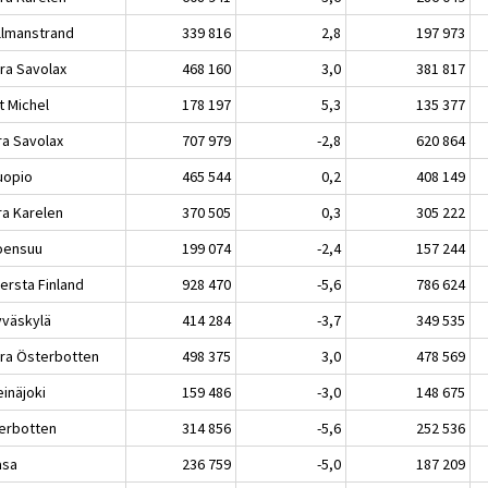
lmanstrand
339 816
2,8
197 973
ra Savolax
468 160
3,0
381 817
 Michel
178 197
5,3
135 377
ra Savolax
707 979
-2,8
620 864
opio
465 544
0,2
408 149
ra Karelen
370 505
0,3
305 222
ensuu
199 074
-2,4
157 244
ersta Finland
928 470
-5,6
786 624
äskylä
414 284
-3,7
349 535
ra Österbotten
498 375
3,0
478 569
näjoki
159 486
-3,0
148 675
erbotten
314 856
-5,6
252 536
sa
236 759
-5,0
187 209