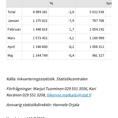
%
turiste
Total
6 989 281
-2,0
5 022 538
Januari
1 275 622
-7,9
787 708
Februari
1 448 618
1,7
1 054 192
Mars
1 573 432
-3,1
1 160 999
April
1 346 860
-0,2
1 058 312
Maj
1 344 749
-0,4
961 327
Källa: Inkvarteringsstatistik. Statistikcentralen
Förfrågningar: Marjut Tuominen 029 551 3556, Kari
Keränen 029 551 3208,
liikenne.matkailu@stat.fi
Ansvarig statistikdirektör: Hannele Orjala