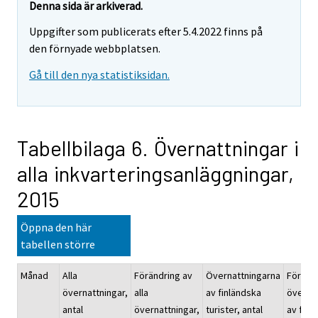
Denna sida är arkiverad.
Uppgifter som publicerats efter 5.4.2022 finns på
den förnyade webbplatsen.
Gå till den nya statistiksidan.
Tabellbilaga 6. Övernattningar i
alla inkvarteringsanläggningar,
2015
Öppna den här
tabellen större
Månad
Alla
Förändring av
Övernattningarna
Föränd
övernattningar,
alla
av finländska
överna
antal
övernattningar,
turister, antal
av finl