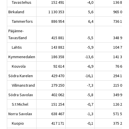
Tavastehus
152 491
-4,0
136 812
Birkaland
1 130 353
5,6
965 080
Tammerfors
886 954
6,4
736 116
Päijänne-
Tavastland
415 881
-5,5
348 908
Lahtis
143 882
-5,9
104 762
Kymmenedalen
186 358
-13,6
141 350
Kouvola
92 614
-6,9
76 632
Södra Karelen
429 470
-16,1
294 197
Villmanstrand
279 250
-7,3
215 009
Södra Savolax
402 062
-5,8
349 934
S:t Michel
151 254
-0,7
126 285
Norra Savolax
638 467
-1,3
571 597
Kuopio
417 171
-0,1
375 222