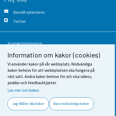
Beställ nyhetsbrev
Twitter
Kontaktinformation
Information om kakor (cookies)
Respons
Vi använder kakor på vår webbplats. Nödvändiga
Användarvillkor
kakor behövs för att webbplatsen ska fungera på
Dataskydd
rätt sätt. Andra kakor behövs för att visa videor,
poddar och feedbacktjäster.
Tillgänglighet
Läs mer om kakor.
Information om webbplatsen
Jag tillåter alla kakor
Bara nödvändiga kakor
Cookie-inställningar