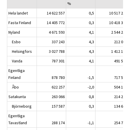
%
Hela landet
14 622 557
0,5
10 517 206
Fasta Finland
14 405 772
0,3
10 418 359
Nyland
4 671 593
4,1
2 544 234
Esbo
337 243
4,3
212 055
Helsingfors
3 027 788
4,3
1 412 145
Vanda
787 301
4,1
491 596
Egentliga
Finland
878 780
-1,5
717 530
Åbo
622 257
-2,0
504 187
Satakunta
263 066
0,8
214 218
Björneborg
157 587
0,3
134 631
Egentliga
Tavastland
288 174
-1,1
254 700