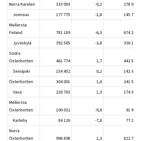
Norra Karelen
333 003
-0,2
278 908
Joensuu
177 775
-1,8
145 790
Mellersta
Finland
781 189
-6,3
674 296
Jyväskylä
392 565
-3,8
336 166
Södra
Österbotten
461 774
1,7
442 582
Seinäjoki
154 452
0,2
142 387
Österbotten
304 001
1,6
241 518
Vasa
226 703
1,3
174 340
Mellersta
Österbotten
100 032
-9,8
91 965
Karleby
84 126
-7,8
77 251
Norra
Österbotten
996 898
1,3
822 714