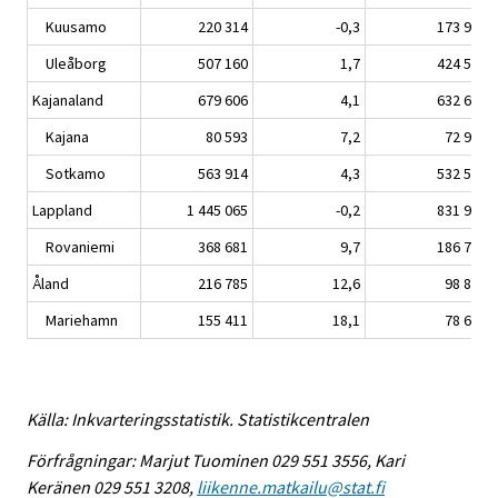
Kuusamo
220 314
-0,3
173 983
Uleåborg
507 160
1,7
424 506
Kajanaland
679 606
4,1
632 680
Kajana
80 593
7,2
72 948
Sotkamo
563 914
4,3
532 502
Lappland
1 445 065
-0,2
831 948
Rovaniemi
368 681
9,7
186 726
Åland
216 785
12,6
98 847
Mariehamn
155 411
18,1
78 665
Källa: Inkvarteringsstatistik. Statistikcentralen
Förfrågningar: Marjut Tuominen 029 551 3556, Kari
Keränen 029 551 3208,
liikenne.matkailu@stat.fi