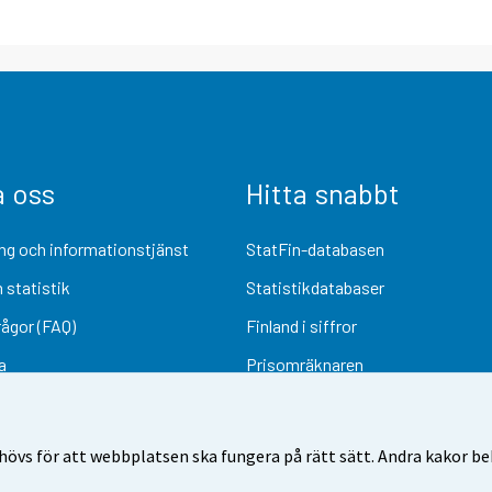
a oss
Hitta snabbt
ng och informationstjänst
StatFin-databasen
 statistik
Statistikdatabaser
rågor (FAQ)
Finland i siffror
a
Prisomräknaren
Kommande publiceringar
Undersökningsmaterial
övs för att webbplatsen ska fungera på rätt sätt. Andra kakor behö