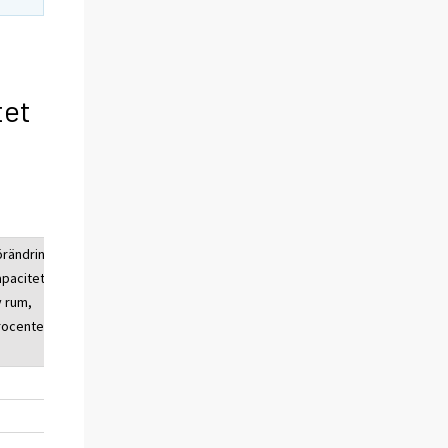
tet
örändring av
Genomsnittligt
apacitetsutnyttjande
övernattings
v rum,
pris, euro
rocentenheter
(moms 10 %
inkl.)
0,1
50,27
0,2
50,41