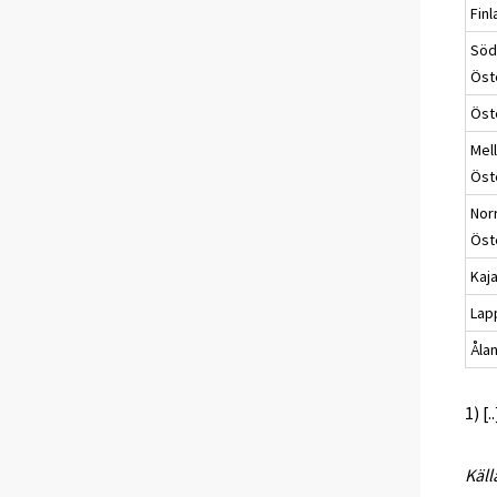
Fin
Söd
Öst
Öst
Mel
Öst
Nor
Öst
Kaj
Lap
Åla
1) [
Käll