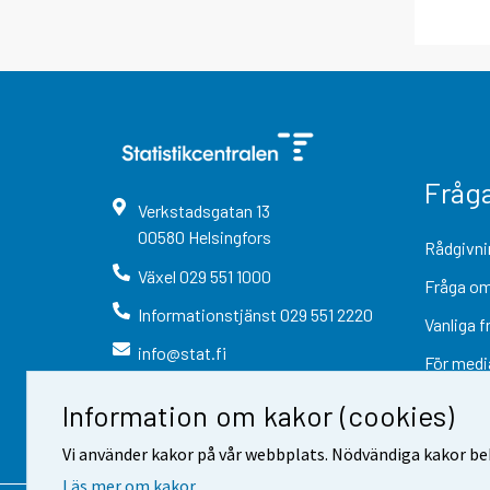
Fråg
Verkstadsgatan
13
00580
Helsingfors
Rådgivni
Växel
029 551 1000
Fråga om
Informationstjänst
029 551 2220
Vanliga f
info@stat.fi
För medi
Information om kakor (cookies)
Vi använder kakor på vår webbplats. Nödvändiga kakor beh
Läs mer om kakor.