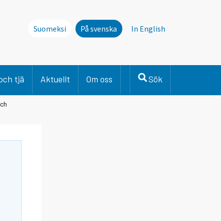
Suomeksi
På svenska
In English
och tjä
Aktuellt
Om oss
Sök
och