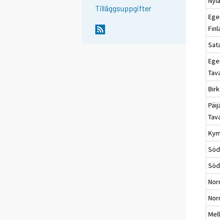
Nyl
Tilläggsuppgifter
Ege
Fin
Sat
Ege
Tav
Bir
Päij
Tav
Kym
Söd
Söd
Nor
Nor
Mel