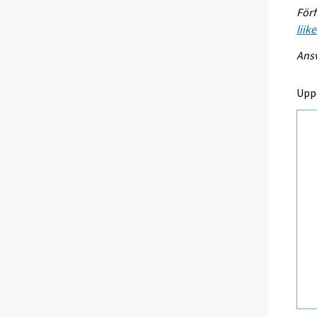
Förf
liik
Ansv
Upp