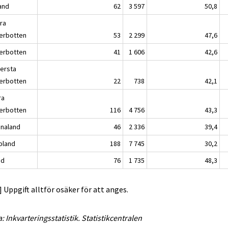
land
62
3 597
50,8
ra
erbotten
53
2 299
47,6
erbotten
41
1 606
42,6
lersta
erbotten
22
738
42,1
ra
erbotten
116
4 756
43,3
analand
46
2 336
39,4
pland
188
7 745
30,2
nd
76
1 735
48,3
..] Uppgift alltför osäker för att anges.
a: Inkvarteringsstatistik. Statistikcentralen