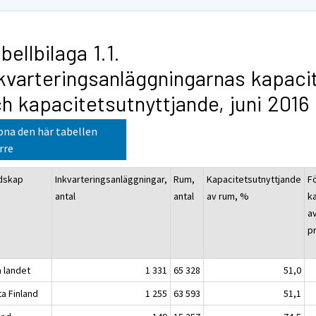
bellbilaga 1.1.
kvarteringsanläggningarnas kapaci
h kapacitetsutnyttjande, juni 2016
na den här tabellen
rre
dskap
Inkvarteringsanläggningar,
Rum,
Kapacitetsutnyttjande
F
antal
antal
av rum, %
k
a
p
a landet
1 331
65 328
51,0
ta Finland
1 255
63 593
51,1