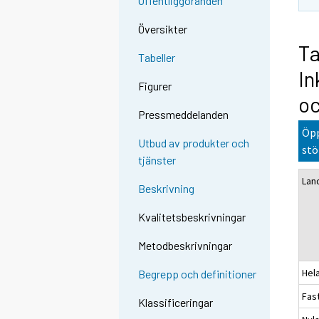
Offentliggöranden
Översikter
Ta
Tabeller
In
Figurer
oc
Pressmeddelanden
Öpp
Utbud av produkter och
stö
tjänster
Lan
Beskrivning
Kvalitetsbeskrivningar
Metodbeskrivningar
Hel
Begrepp och definitioner
Fas
Klassificeringar