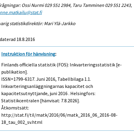
rågningar: Ossi Nurmi 029 551 2984, Taru Tamminen 029 551 2243,
enne.matkailu@stat.fi
arig statistikdirektör: Mari Ylä-Jarkko
daterad 18.8.2016
Instruktion för hänvisning
:
Finlands officiella statistik (FOS): Inkvarteringsstatistik [e-
publikation].
ISSN=1799-6317.
Juni
2016, Tabellbilaga 1.1.
Inkvarteringsanläggningarnas kapacitet och
kapacitetsutnyttjande, juni 2016 . Helsingfors:
Statistikcentralen [hänvisat: 7.8.2026].
Åtkomstsätt:
http://stat.fi/til/matk/2016/06/matk_2016_06_2016-08-
18_tau_002_sv.html