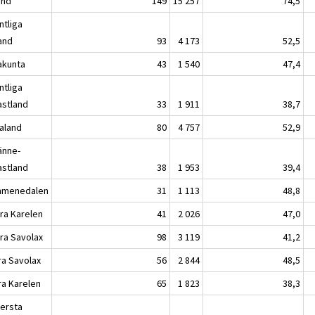
and
149
15 257
74,5
ntliga
land
93
4 173
52,5
akunta
43
1 540
47,4
ntliga
astland
33
1 911
38,7
kaland
80
4 757
52,9
änne-
astland
38
1 953
39,4
menedalen
31
1 113
48,8
ra Karelen
41
2 026
47,0
ra Savolax
98
3 119
41,2
ra Savolax
56
2 844
48,5
ra Karelen
65
1 823
38,3
lersta