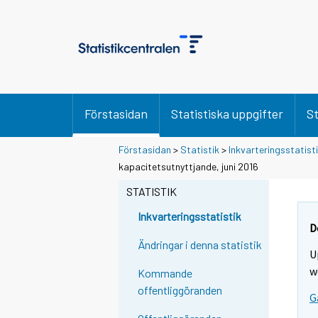
Förstasidan
Statistiska uppgifter
St
Förstasidan
>
Statistik
>
Inkvarteringsstatist
kapacitetsutnyttjande, juni 2016
STATISTIK
Inkvarteringsstatistik
D
Ändringar i denna statistik
U
w
Kommande
offentliggöranden
G