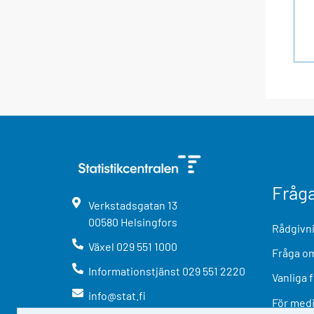
Fråg
Verkstadsgatan
13
00580
Helsingfors
Rådgivni
Växel
029 551 1000
Fråga om
Informationstjänst
029 551 2220
Vanliga 
info@stat.fi
För med