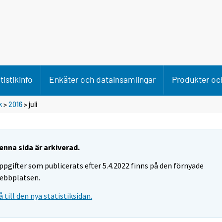
tistikinfo
Enkäter och datainsamlingar
Produkter och
k
>
2016
>
juli
enna sida är arkiverad.
ppgifter som publicerats efter 5.4.2022 finns på den förnyade
ebbplatsen.
å till den nya statistiksidan.