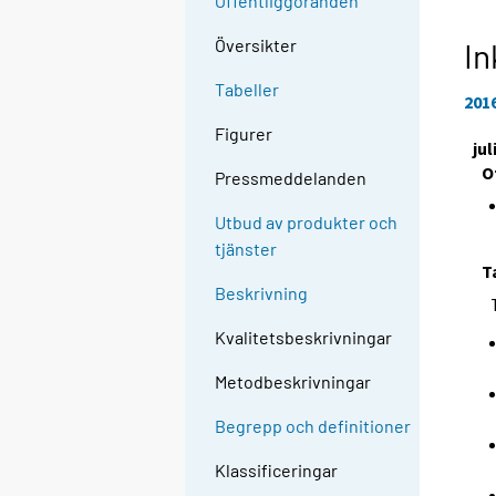
Offentliggöranden
Översikter
In
Tabeller
201
Figurer
jul
O
Pressmeddelanden
Utbud av produkter och
tjänster
T
Beskrivning
Kvalitetsbeskrivningar
Metodbeskrivningar
Begrepp och definitioner
Klassificeringar