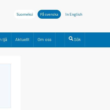
Suomeksi
På svenska
In English
 tjä
Aktuellt
Om oss
Sök