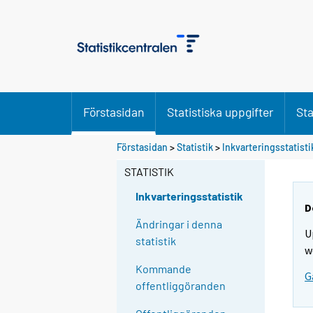
Förstasidan
Statistiska uppgifter
Sta
Förstasidan
>
Statistik
>
Inkvarteringsstatisti
STATISTIK
Inkvarteringsstatistik
D
Ändringar i denna
U
statistik
w
Kommande
G
offentliggöranden