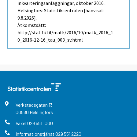
inkvarteringsanläggningar, oktober 2016 .
Helsingfors: Statistikcentralen [hänvisat:
9.8.2026].
Åtkomstsätt:
http://stat.fi/til/matk/2016/10/matk_2016_1
0_2016-12-16_tau_003_sv.html
Verkstadsgatan
13
00580
Helsingfors
Växel
029 551 1000
Informationstjänst
029 551 2220