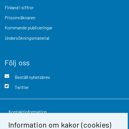
Finland i siffror
Prisomräknaren
Kommande publiceringar
Undersökningsmaterial
Följ oss
Beställ nyhetsbrev
Twitter
Kontaktinformation
Information om kakor (cookies)
Respons