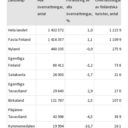
Landskap
Alla
Förändring av
Övernattningarna
övernattningar,
alla
av finländska
antal
övernattningar,
turister, antal
%
Hela landet
1 432 572
1,0
1 115 923
Fasta Finland
1 416 357
1,1
1 109 954
Nyland
460 335
-0,9
275 930
Egentliga
Finland
88 412
-3,2
73 893
Satakunta
26 003
-3,7
21 683
Egentliga
Tavastland
29 643
2,9
27 053
Birkaland
121 767
2,5
107 043
Päijänne-
Tavastland
43 998
-4,5
38 988
Kymmenedalen
19 994
-10,7
16 144