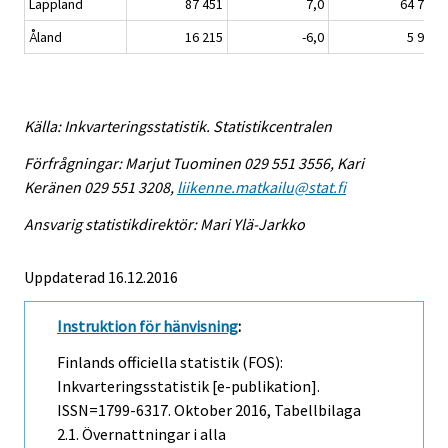
Lappland
87 451
7,0
64 724
Åland
16 215
-6,0
5 969
Källa: Inkvarteringsstatistik. Statistikcentralen
Förfrågningar: Marjut Tuominen 029 551 3556, Kari
Keränen 029 551 3208,
liikenne.matkailu@stat.fi
Ansvarig statistikdirektör: Mari Ylä-Jarkko
Uppdaterad 16.12.2016
Instruktion för hänvisning
:
Finlands officiella statistik (FOS):
Inkvarteringsstatistik [e-publikation].
ISSN=1799-6317.
Oktober
2016, Tabellbilaga
2.1. Övernattningar i alla