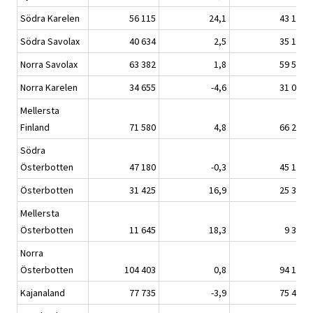
Södra Karelen
56 115
24,1
43 141
Södra Savolax
40 634
2,5
35 158
Norra Savolax
63 382
1,8
59 578
Norra Karelen
34 655
-4,6
31 031
Mellersta
Finland
71 580
4,8
66 244
Södra
Österbotten
47 180
-0,3
45 186
Österbotten
31 425
16,9
25 349
Mellersta
Österbotten
11 645
18,3
9 308
Norra
Österbotten
104 403
0,8
94 101
Kajanaland
77 735
-3,9
75 400