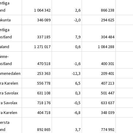
ntliga
land
1 064 342
2,6
866 238
akunta
346 089
-2,0
294 625
ntliga
astland
337 185
7,9
304 484
kaland
1 271 017
0,6
1 084 288
änne-
astland
470 518
-1,6
400 301
menedalen
253 363
-12,3
209 401
ra Karelen
556 778
6,5
407 213
ra Savolax
631 108
0,3
501 447
ra Savolax
718 176
-0,5
633 637
ra Karelen
404 718
-6,8
348 039
lersta
land
892 865
3,7
774 992