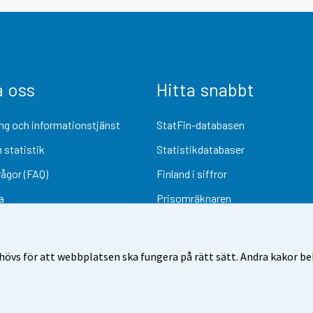
a oss
Hitta snabbt
ng och informationstjänst
StatFin-databasen
 statistik
Statistikdatabaser
rågor (FAQ)
Finland i siffror
a
Prisomräknaren
Kommande publiceringar
Undersökningsmaterial
övs för att webbplatsen ska fungera på rätt sätt. Andra kakor behö
Användarvillkor
Dataskydd
Tillgänglighet
Information om