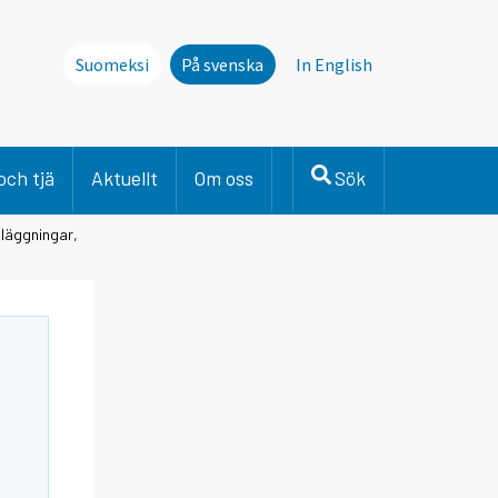
Suomeksi
På svenska
In English
och tjä
Aktuellt
Om oss
Sök
nläggningar,