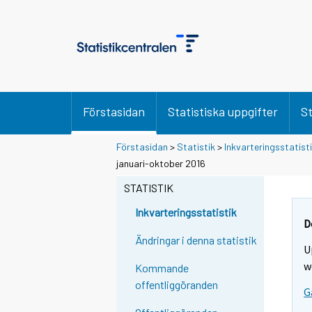
Förstasidan
Statistiska uppgifter
St
Förstasidan
>
Statistik
>
Inkvarteringsstatist
januari-oktober 2016
STATISTIK
Inkvarteringsstatistik
D
Ändringar i denna statistik
U
w
Kommande
offentliggöranden
G