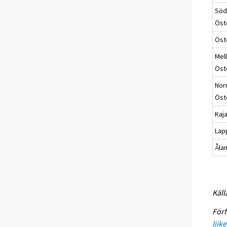
Söd
Öst
Öst
Mel
Öst
Nor
Öst
Kaj
Lap
Åla
Käll
Förf
liik