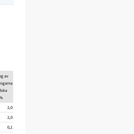
ng av
Övernattningarna
Förändring av
ingarna
av utländska
övernattingarna
ndska
turister, antal
av utländska
 %
turister, %
2,0
4 745 262
2,6
2,0
4 504 092
2,5
0,1
2 182 738
4,3