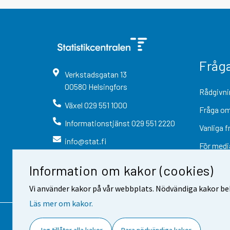
Fråg
Verkstadsgatan
13
00580
Helsingfors
Rådgivni
Växel
029 551 1000
Fråga om
Informationstjänst
029 551 2220
Vanliga f
info@stat.fi
För medi
Information om kakor (cookies)
Vi använder kakor på vår webbplats. Nödvändiga kakor beh
Läs mer om kakor.
Kontaktinformation
Respons