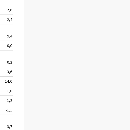
2,6
198 104
2,7
-2,4
51 464
0,5
9,4
32 701
-3,9
0,0
186 729
3,8
0,2
70 217
-11,0
-3,6
43 962
-38,7
14,0
149 565
-9,6
1,0
129 661
-2,3
1,2
84 539
-11,6
-1,1
56 679
-31,0
3,7
117 873
3,1