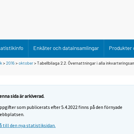
atistikinfo
Enkäter och datainsamlingar
Produkter 
ik
>
2016
>
oktober
> Tabellbilaga 2.2. Övernattningar i alla inkvarteringsa
enna sida är arkiverad.
ppgifter som publicerats efter 5.4.2022 finns på den förnyade
ebbplatsen.
å till den nya statistiksidan.