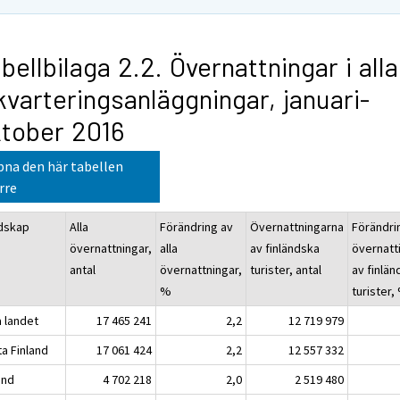
bellbilaga 2.2. Övernattningar i alla
kvarteringsanläggningar, januari-
tober 2016
na den här tabellen
rre
dskap
Alla
Förändring av
Övernattningarna
Förändri
övernattningar,
alla
av finländska
övernatt
antal
övernattningar,
turister, antal
av finlä
%
turister,
a landet
17 465 241
2,2
12 719 979
ta Finland
17 061 424
2,2
12 557 332
and
4 702 218
2,0
2 519 480