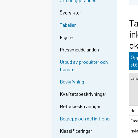
Offentliggöranden
Översikter
Ta
Tabeller
in
Figurer
ok
Pressmeddelanden
Öpp
Utbud av produkter och
stö
tjänster
Lan
Beskrivning
Kvalitetsbeskrivningar
Metodbeskrivningar
Hel
Begrepp och definitioner
Fas
Klassificeringar
Nyl