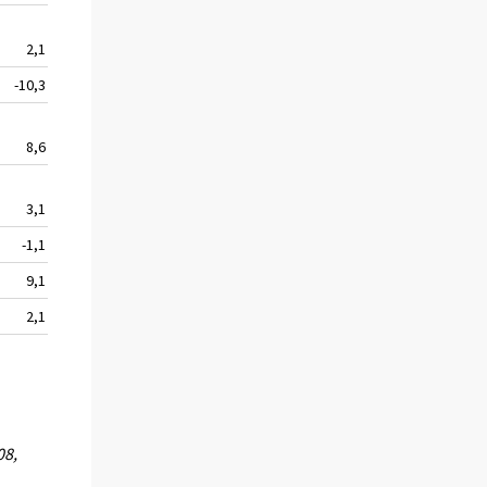
2,1
36 337
51,4
-10,3
67 239
-8,9
8,6
14 248
-0,1
3,1
209 901
-2,8
-1,1
72 086
11,8
9,1
800 049
12,7
2,1
241 170
4,1
08,