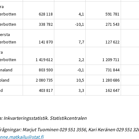
ra
erbotten
628 118
4,1
591 781
erbotten
338 782
-10,1
271 543
lersta
erbotten
141 870
7,7
127 622
ra
erbotten
1 419 612
2,2
1 209 711
analand
803 930
-0,1
731 844
pland
2 080 735
10,5
1 280 686
nd
403 817
3,3
162 647
a: Inkvarteringsstatistik. Statistikcentralen
rågningar: Marjut Tuominen 029 551 3556, Kari Keränen 029 551 32
enne.matkailu@stat.fi