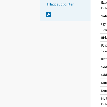
Ege
Tilläggsuppgifter
Fin
Sat
Ege
Tav
Bir
Päij
Tav
Kym
Söd
Söd
Nor
Nor
Mel
Fin