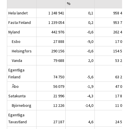
%
Hela landet
1 248 941
0,1
958 406
Fasta Finland
1 239 054
0,2
953 758
Nyland
442 976
-0,6
262 491
Esbo
27 888
-9,0
17 048
Helsingfors
290 156
-0,6
154 538
Vanda
79 688
2,0
53 251
Egentliga
Finland
74 750
-5,6
63 266
Åbo
56 079
-1,9
47 097
Satakunta
21 996
-4,3
17 817
Björneborg
12 226
-14,0
11 031
Egentliga
Tavastland
27 187
4,6
24 597