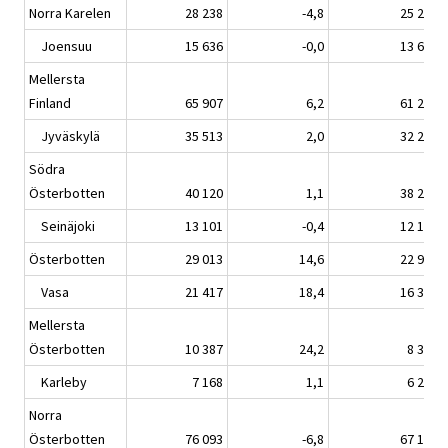
Norra Karelen
28 238
-4,8
25 223
Joensuu
15 636
-0,0
13 606
Mellersta
Finland
65 907
6,2
61 267
Jyväskylä
35 513
2,0
32 220
Södra
Österbotten
40 120
1,1
38 278
Seinäjoki
13 101
-0,4
12 194
Österbotten
29 013
14,6
22 937
Vasa
21 417
18,4
16 361
Mellersta
Österbotten
10 387
24,2
8 312
Karleby
7 168
1,1
6 254
Norra
Österbotten
76 093
-6,8
67 174