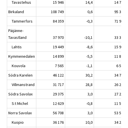
Tavastehus
15 946
14,4
14 723
Birkaland
108 749
0,6
95 334
Tammerfors
84 359
-0,3
71 938
Päijänne-
Tavastland
37 970
-10,1
33 325
Lahtis
19 449
-8,6
15 948
Kymmenedalen
14 899
-5,5
11 845
Kouvola
7 565
-1,1
6 536
Södra Karelen
46 122
30,2
34 702
Villmanstrand
31 717
28,8
26 299
Södra Savolax
29 375
3,0
27 276
S:t Michel
12 629
-0,8
11 579
Norra Savolax
56 708
3,0
53 563
Kuopio
36 176
10,0
34 207