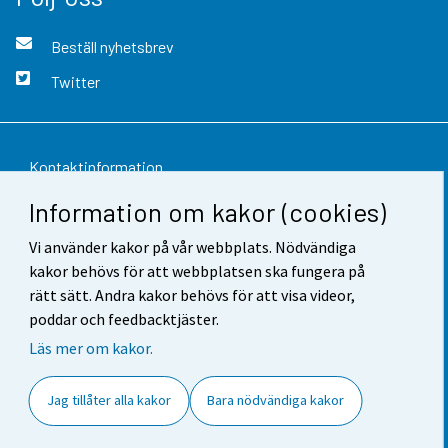
Beställ nyhetsbrev
Twitter
Kontaktinformation
Information om kakor (cookies)
Respons
Vi använder kakor på vår webbplats. Nödvändiga
Användarvillkor
kakor behövs för att webbplatsen ska fungera på
Dataskydd
rätt sätt. Andra kakor behövs för att visa videor,
poddar och feedbacktjäster.
Tillgänglighet
Läs mer om kakor.
Information om webbplatsen
Jag tillåter alla kakor
Bara nödvändiga kakor
Cookie-inställningar