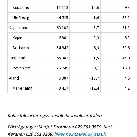
Kuusamo
11 113
-15,6
9 859
Uleåborg
44 525
1,6
38 558
Kajanaland
63 182
-5,7
61 316
Kajana
6 881
3,3
6 363
Sotkamo
54 942
-6,3
53 689
Lappland
65 382
1,5
45 035
Rovaniemi
25 745
9,1
16 068
Åland
9 887
-13,7
4 648
Mariehamn
8 417
-12,4
4 204
Källa: Inkvarteringsstatistik. Statistikcentralen
Förfrågningar: Marjut Tuominen 029 551 3556, Kari
Keränen 029 551 3208,
liikenne.matkailu@stat.fi